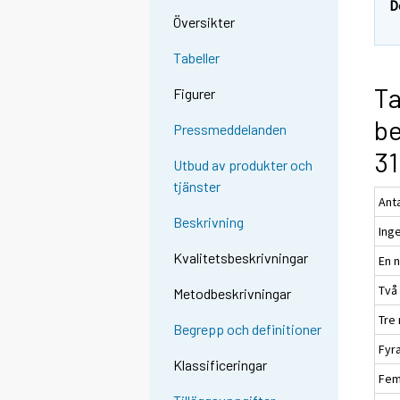
D
Översikter
Tabeller
Ta
Figurer
be
Pressmeddelanden
31
Utbud av produkter och
tjänster
Anta
Beskrivning
Ing
Kvalitetsbeskrivningar
En n
Två
Metodbeskrivningar
Tre 
Begrepp och definitioner
Fyr
Klassificeringar
Fem