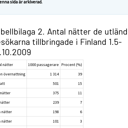
enna sida är arkiverad.
bellbilaga 2. Antal nätter de utlän
sökarna tillbringade i Finland 1.5-
.10.2009
l nätter
1000 passagerare
Procent (%)
en övernattning
1 314
39
att
501
15
 nätter
375
11
nätter
239
7
a nätter
198
6
 nätter
101
3