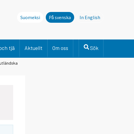
Suomeksi
På svenska
In English
This page is not avai
och tjä
Aktuellt
Om oss
Sök
 utländska