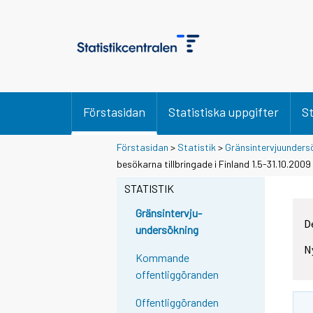
Förstasidan
Statistiska uppgifter
St
Förstasidan
>
Statistik
>
Gränsintervjuunders
besökarna tillbringade i Finland 1.5-31.10.2009
STATISTIK
Gränsintervju-
D
undersökning
N
Kommande
offentliggöranden
Offentliggöranden