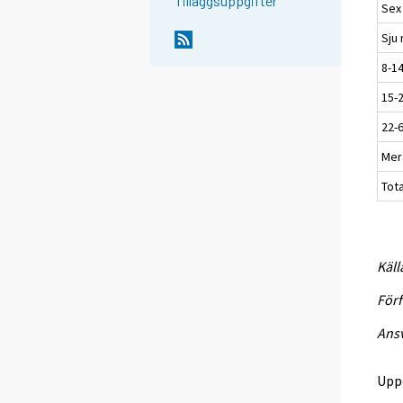
Tilläggsuppgifter
Sex
Sju 
8-14
15-
22-
Mer
Tota
Käll
Förf
Ansv
Upp