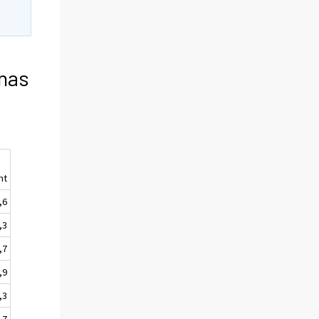
rnas
,
nt
,6
,3
,7
,9
,3