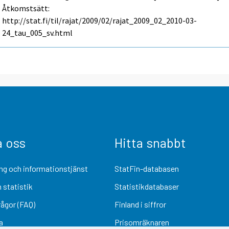
Åtkomstsätt:
http://stat.fi/til/rajat/2009/02/rajat_2009_02_2010-03-
24_tau_005_sv.html
a oss
Hitta snabbt
ng och informationstjänst
StatFin-databasen
 statistik
Statistikdatabaser
rågor (FAQ)
Finland i siffror
a
Prisomräknaren