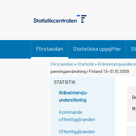
Förstasidan
Statistiska uppgifter
St
Förstasidan
>
Statistik
>
Gränsintervjuunders
penninganvändning i Finland 1.5-31.10.2009
STATISTIK
Gränsintervju-
D
undersökning
N
Kommande
offentliggöranden
Offentliggöranden