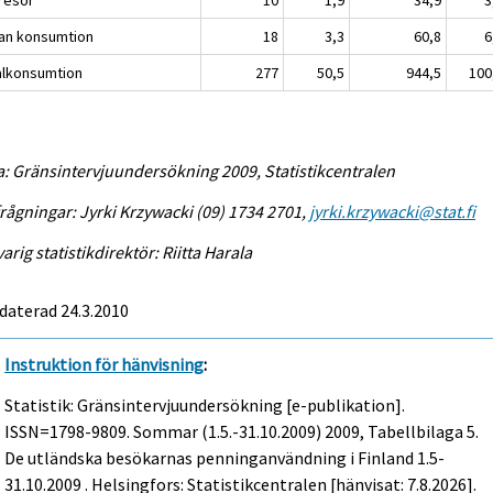
iresor
10
1,9
34,9
3
an konsumtion
18
3,3
60,8
6
alkonsumtion
277
50,5
944,5
100
a: Gränsintervjuundersökning 2009, Statistikcentralen
rågningar: Jyrki Krzywacki (09) 1734 2701,
jyrki.krzywacki@stat.fi
arig statistikdirektör: Riitta Harala
daterad 24.3.2010
Instruktion för hänvisning
:
Statistik: Gränsintervjuundersökning [e-publikation].
ISSN=1798-9809.
Sommar (1.5.-31.10.2009)
2009, Tabellbilaga 5.
De utländska besökarnas penninganvändning i Finland 1.5-
31.10.2009 . Helsingfors: Statistikcentralen [hänvisat: 7.8.2026].