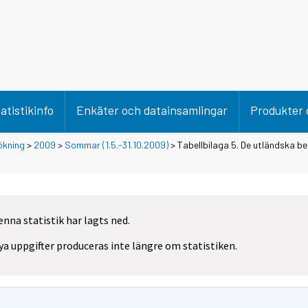
atistikinfo
Enkäter och datainsamlingar
Produkter 
ökning
>
2009
>
Sommar (1.5.-31.10.2009)
> Tabellbilaga 5. De utländska b
enna statistik har lagts ned.
ya uppgifter produceras inte längre om statistiken.