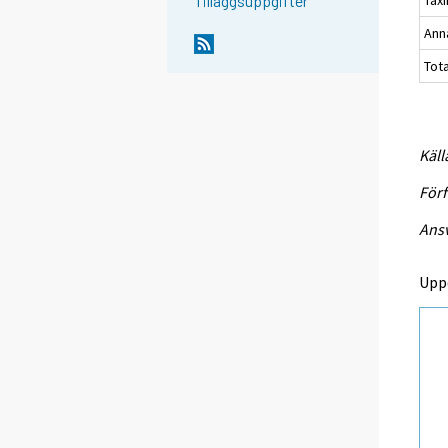
Tax
Tilläggsuppgifter
Ann
Tot
Käll
Förf
Ansv
Upp