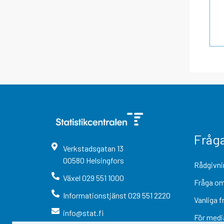
Fråg
Verkstadsgatan
13
00580
Helsingfors
Rådgivni
Växel
029 551 1000
Fråga om
Informationstjänst
029 551 2220
Vanliga f
info@stat.fi
För medi