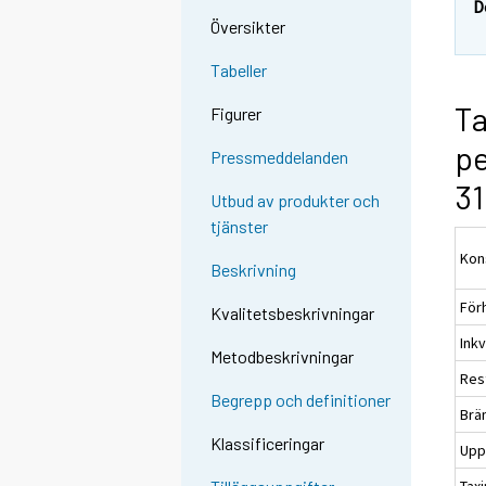
D
Översikter
Tabeller
Ta
Figurer
pe
Pressmeddelanden
31
Utbud av produkter och
tjänster
Kon
Beskrivning
För
Kvalitetsbeskrivningar
Ink
Metodbeskrivningar
Res
Begrepp och definitioner
Brä
Klassificeringar
Upp