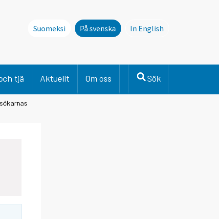
Suomeksi
På svenska
In English
This page is not avai
och tjä
Aktuellt
Om oss
Sök
esökarnas