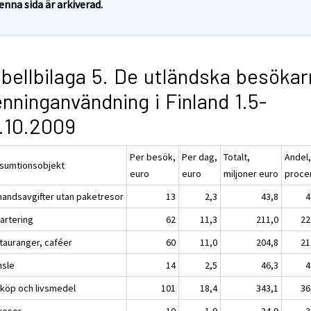
enna sida är arkiverad.
bellbilaga 5. De utländska besöka
nninganvändning i Finland 1.5-
.10.2009
Per besök,
Per dag,
Totalt,
Andel
sumtionsobjekt
euro
euro
miljoner euro
proce
handsavgifter utan paketresor
13
2,3
43,8
4
vartering
62
11,3
211,0
22
tauranger, caféer
60
11,0
204,8
21
nsle
14
2,5
46,3
4
köp och livsmedel
101
18,4
343,1
36