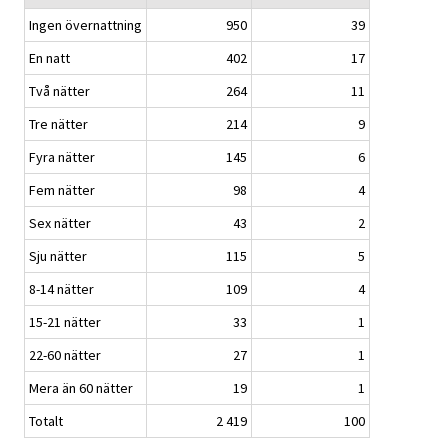
Ingen övernattning
950
39
En natt
402
17
Två nätter
264
11
Tre nätter
214
9
Fyra nätter
145
6
Fem nätter
98
4
Sex nätter
43
2
Sju nätter
115
5
8-14 nätter
109
4
15-21 nätter
33
1
22-60 nätter
27
1
Mera än 60 nätter
19
1
Totalt
2 419
100