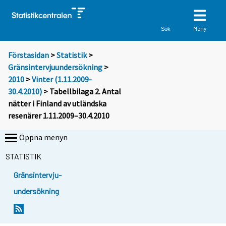
Meny
Sök
Förstasidan
>
Statistik
>
Gränsintervjuundersökning
>
2010
>
Vinter (1.11.2009-
30.4.2010)
> Tabellbilaga 2. Antal
nätter i Finland av utländska
resenärer 1.11.2009–30.4.2010
Öppna menyn
STATISTIK
Gränsintervju-
undersökning