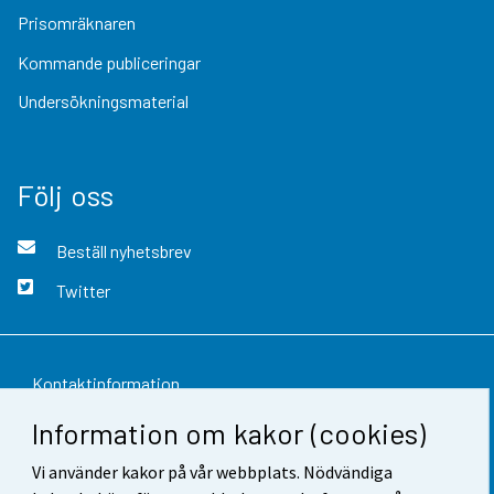
Prisomräknaren
Kommande publiceringar
Undersökningsmaterial
Följ oss
Beställ nyhetsbrev
Twitter
Kontaktinformation
Information om kakor (cookies)
Respons
Vi använder kakor på vår webbplats. Nödvändiga
Användarvillkor