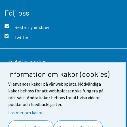
Följ oss
Beställ nyhetsbrev
Twitter
Kontaktinformation
Information om kakor (cookies)
Respons
Vi använder kakor på vår webbplats. Nödvändiga
Användarvillkor
kakor behövs för att webbplatsen ska fungera på
Dataskydd
rätt sätt. Andra kakor behövs för att visa videor,
poddar och feedbacktjäster.
Tillgänglighet
Läs mer om kakor.
Information om webbplatsen