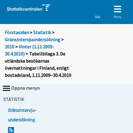
Meny
Sök
Förstasidan
>
Statistik
>
Gränsintervjuundersökning
>
2010
>
Vinter (1.11.2009-
30.4.2010)
> Tabellbilaga 3. De
utländska besökarnas
övernattningar i Finland, enligt
bostadsland, 1.11.2009–30.4.2010
Öppna menyn
STATISTIK
Gränsintervju-
undersökning