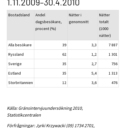
1.11.2009–30.4.2010
Bostadsland
Andel
Nätter i
Nätter
dagsbesökare,
genomsnitt
totalt
procent (%)
(1000
nätter)
Alla besökare
39
3,3
7 887
Ryssland
62
1,2
1 301
Sverige
35
2,7
756
Estland
35
5,4
1 313
Storbritannien
12
3,6
476
Källa: Gränsintervjuundersökning 2010,
Statistikcentralen
Förfrågningar: Jyrki Krzywacki (09) 1734 2701,