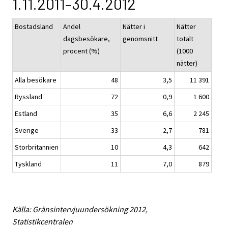
1.11.2011–30.4.2012
Bostadsland
Andel
Nätter i
Nätter
dagsbesökare,
genomsnitt
totalt
procent (%)
(1000
nätter)
Alla besökare
48
3,5
11 391
Ryssland
72
0,9
1 600
Estland
35
6,6
2 245
Sverige
33
2,7
781
Storbritannien
10
4,3
642
Tyskland
11
7,0
879
Källa: Gränsintervjuundersökning 2012,
Statistikcentralen