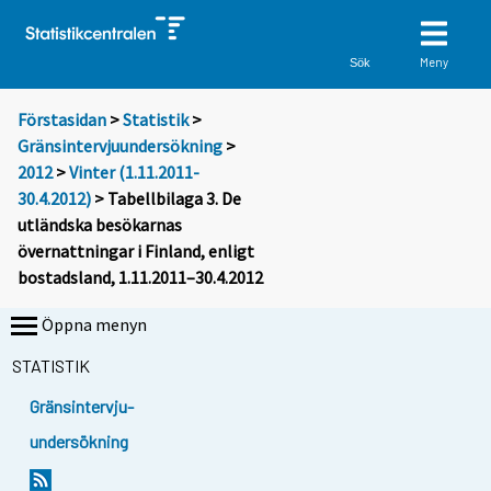
Meny
Sök
Förstasidan
>
Statistik
>
Gränsintervjuundersökning
>
2012
>
Vinter (1.11.2011-
30.4.2012)
> Tabellbilaga 3. De
utländska besökarnas
övernattningar i Finland, enligt
bostadsland, 1.11.2011–30.4.2012
Öppna menyn
STATISTIK
Gränsintervju-
undersökning