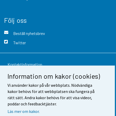
Följ oss
Beställ nyhetsbrev
Twitter
Kontaktinformation
Information om kakor (cookies)
Respons
Vi använder kakor på vår webbplats. Nödvändiga
Användarvillkor
kakor behövs för att webbplatsen ska fungera på
Dataskydd
rätt sätt. Andra kakor behövs för att visa videor,
poddar och feedbacktjäster.
Tillgänglighet
Läs mer om kakor.