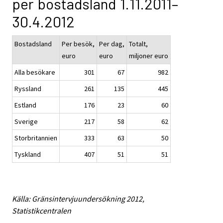
per bostadsland 1.11.2011–
30.4.2012
Bostadsland
Per besök,
Per dag,
Totalt,
euro
euro
miljoner euro
Alla besökare
301
67
982
Ryssland
261
135
445
Estland
176
23
60
Sverige
217
58
62
Storbritannien
333
63
50
Tyskland
407
51
51
Källa: Gränsintervjuundersökning 2012,
Statistikcentralen