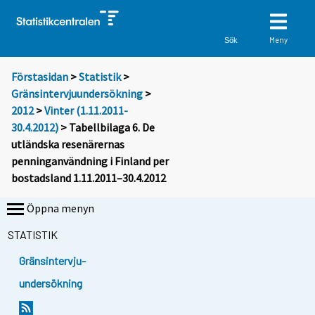
Meny
Sök
Förstasidan
>
Statistik
>
Gränsintervjuundersökning
>
2012
>
Vinter (1.11.2011-
30.4.2012)
> Tabellbilaga 6. De
utländska resenärernas
penninganvändning i Finland per
bostadsland 1.11.2011–30.4.2012
Öppna menyn
STATISTIK
Gränsintervju-
undersökning