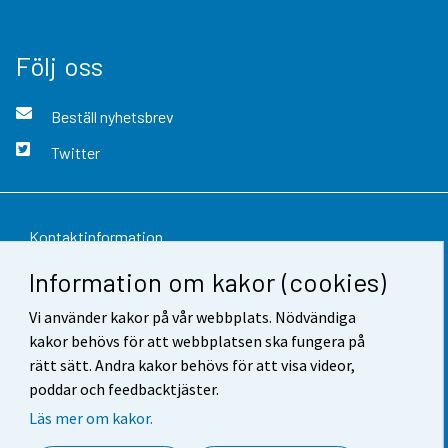
Följ oss
Beställ nyhetsbrev
Twitter
Kontaktinformation
Information om kakor (cookies)
Respons
Vi använder kakor på vår webbplats. Nödvändiga
Användarvillkor
kakor behövs för att webbplatsen ska fungera på
Dataskydd
rätt sätt. Andra kakor behövs för att visa videor,
poddar och feedbacktjäster.
Tillgänglighet
Läs mer om kakor.
Information om webbplatsen