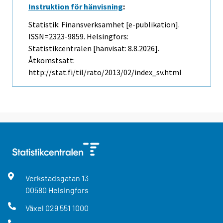
Instruktion för hänvisning
:
Statistik: Finansverksamhet [e-publikation].
ISSN=2323-9859. Helsingfors:
Statistikcentralen [hänvisat: 8.8.2026].
Åtkomstsätt:
http://stat.fi/til/rato/2013/02/index_sv.html
Verkstadsgatan
13
00580
Helsingfors
Växel
029 551 1000