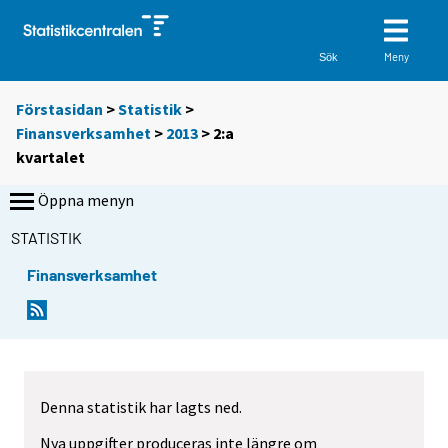
Meny
Sök
Förstasidan
>
Statistik
>
Finansverksamhet
>
2013
>
2:a
kvartalet
Öppna menyn
STATISTIK
Finansverksamhet
Denna statistik har lagts ned.
Nya uppgifter produceras inte längre om