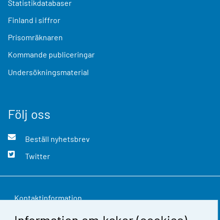
Statistikdatabaser
Finland i siffror
Prisomräknaren
Kommande publiceringar
Undersökningsmaterial
Följ oss
Beställ nyhetsbrev
Twitter
Kontaktinformation
Information om kakor (cookies)
Respons