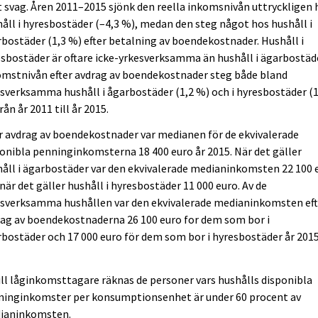
t svag. Åren 2011–2015 sjönk den reella inkomsnivån uttryckligen 
åll i hyresbostäder (–4,3 %), medan den steg något hos hushåll i
bostäder (1,3 %) efter betalning av boendekostnader. Hushåll i
sbostäder är oftare icke-yrkesverksamma än hushåll i ägarbostäd
omstnivån efter avdrag av boendekostnader steg både bland
sverksamma hushåll i ågarbostäder (1,2 %) och i hyresbostäder (1
rån år 2011 till år 2015.
r avdrag av boendekostnader var medianen för de ekvivalerade
onibla penninginkomsterna 18 400 euro år 2015. När det gäller
åll i ägarbostäder var den ekvivalerade medianinkomsten 22 100 
när det gäller hushåll i hyresbostäder 11 000 euro. Av de
esverksamma hushållen var den ekvivalerade medianinkomsten eft
ag av boendekostnaderna 26 100 euro for dem som bor i
bostäder och 17 000 euro för dem som bor i hyresbostäder år 201
ill låginkomsttagare räknas de personer vars hushålls disponibla
ninginkomster per konsumptionsenhet är under 60 procent av
ianinkomsten.