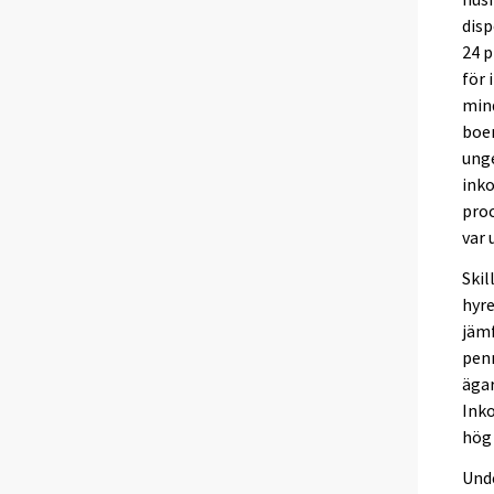
disp
24 p
för 
mind
boen
unge
inko
proc
var 
Skil
hyr
jämf
pen
ägar
Inko
hög 
Unde