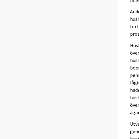
boe
And
hush
fort
pros
Hus
över
hush
boen
penn
lågi
hade
hush
över
ägar
Utve
gen
hush