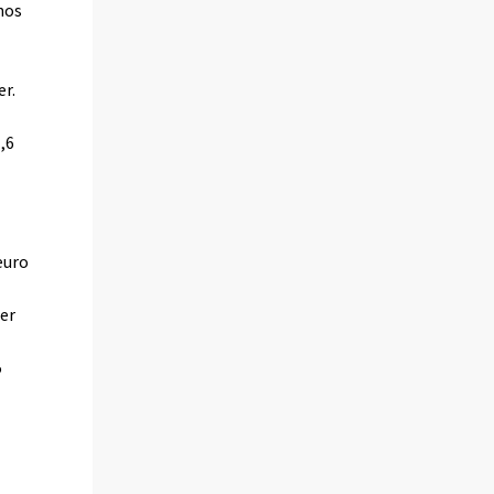
hos
er.
,6
euro
er
5