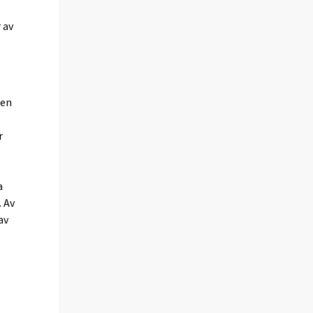
 av
 en
r
a
 Av
av