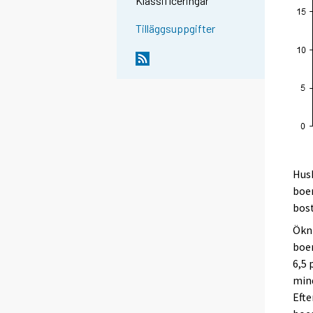
Klassificeringar
Tilläggsuppgifter
Hus
boe
bost
Ökni
boen
6,5 
mind
Efte