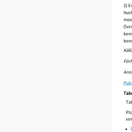
2) E
hus
modi
Övri
kons
kon
Käll
Förf
Ansv
Publ
Tab
Tab
Plo
so