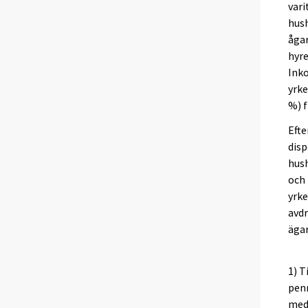
vari
hush
ågar
hyre
Ink
yrke
%) f
Efte
disp
hush
och 
yrk
avdr
ägar
1) T
pen
med