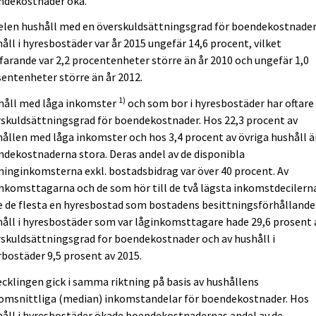
ndekostnader öka.
elen hushåll med en överskuldsättningsgrad för boendekostnader
åll i hyresbostäder var år 2015 ungefär 14,6 procent, vilket
farande var 2,2 procentenheter större än år 2010 och ungefär 1,0
entenheter större än år 2012.
1)
håll med låga inkomster
och som bor i hyresbostäder har oftare
skuldsättningsgrad för boendekostnader. Hos 22,3 procent av
ållen med låga inkomster och hos 3,4 procent av övriga hushåll ä
dekostnaderna stora. Deras andel av de disponibla
inginkomsterna exkl. bostadsbidrag var över 40 procent. Av
nkomsttagarna och de som hör till de två lägsta inkomstdecilern
 de flesta en hyresbostad som bostadens besittningsförhållande.
åll i hyresbostäder som var låginkomsttagare hade 29,6 prosent 
skuldsättningsgrad for boendekostnader och av hushåll i
bostäder 9,5 prosent av 2015.
cklingen gick i samma riktning på basis av hushållens
omsnittliga (median) inkomstandelar för boendekostnader. Hos
åll i hyresbostäder ökade boendekostnadernas andel av de