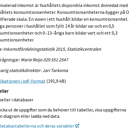
vivalerad inkomst är hushållets disponibla inkomst diviredad med
hållets konsumtionsenheter. Konsumtionsenheterna bygger på 
fierade skala. En vuxen i ett hushåll bildar en konsumtionsenhet.
ga personer i hushållet som fyllt 14 år bildar var och en 0,5
umtionsenheter och 0–13–åriga barn bildar vart och ett 0,3
sumtionsenheter.
a: Inkomstfördelningstatistik 2015, Statistikcentralen
rågningar: Marie Reijo 029 551 2547
arig statistikdirektör: Jari Tarkoma
ikationen i pdf-format
(191,9 kB)
eller
eller i databaser
cka ut de uppgifter som du behöver till tabeller, visa uppgifterna
m diagram eller ladda ned data.
Databastabellerna och deras variabler