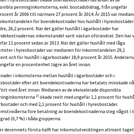
onibla penninginkomsterna, exkl. bostadsbidrag, från ungefär
rocent år 2006 till närmare 27 procent år 2014. År 2015 var media
inkomstandelen för boendekostnader hos hushåll i hyresbostäder
re, 26,2 procent. När det gäller hushåll i ägarbostäder har
dekostnadernas inkomstandel varit nästan oförändrat. Den har v
fär 11 procent sedan är 2013. När det gäller hushåll med låga
mster i hyresbostäder var medianen för inkomstandelen 29,1
ent och för hushåll i ägarbostäder 18,9 procent år 2015. Andelarn
ungefär en procentenhet lägre än året innan.
lnader i inkomsterna mellan hushåll i ägarbostäder och i
esbostäder efter att boendekostnaderna har betalats minskade n
ört med året innan. Medianen av de ekvivalerade disponibla
2)
ninginkomsterna
ökade reelt med ungefär 1,1 procent för hushål
bostäder och med 2,1 prosent för hushåll i hyresbostäder.
mstnivåerna före betalning av boendekostnaderna steg något i l
grad (0,7 %) i båda grupperna.
r decenniets första hälft har inkomstutvecklingen allmänt tage