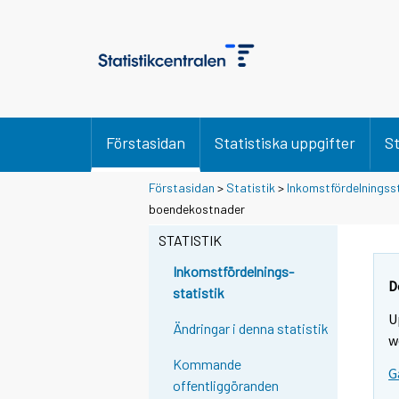
Förstasidan
Statistiska uppgifter
St
Förstasidan
>
Statistik
>
Inkomstfördelningss
Y
Y
boendekostnader
o
o
u
u
STATISTIK
a
a
r
r
Inkomstfördelnings-
e
e
D
statistik
m
m
U
o
o
Ändringar i denna statistik
v
v
w
i
i
Kommande
G
n
n
offentliggöranden
g
g