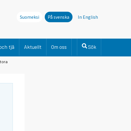
Suomeksi
På svenska
In English
och tjä
Aktuellt
Om oss
Sök
stora