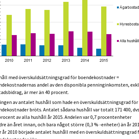
håll med överskuldsättningsgrad för boendekostnader =
ndekostnadernas andel av den disponibla penninginkomsten, exkl
adsbidrag, är mer än 40 procent.
ngen av antalet hushåll som hade en överskuldsättningsgrad för
dekostnader bröts. Antalet sådana hushåll var totalt 171 400, dvs
procent av alla hushåll år 2015. Andelen var 0,7 procentenheter
re än året innan, och bara något större (0,3 % -enheter) än år 201
r år 2010 började antalet hushåll med en överskuldsättningsgrad 