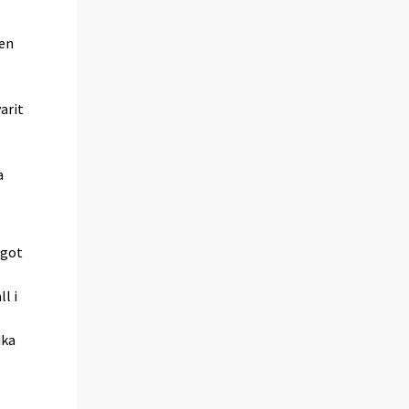
nen
arit
a
ågot
l i
ika
t