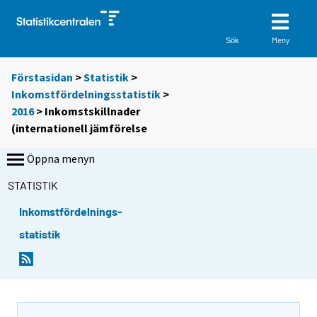
Meny
Sök
Förstasidan
>
Statistik
>
Inkomstfördelningsstatistik
>
2016
>
Inkomstskillnader
(internationell jämförelse
Öppna menyn
STATISTIK
Inkomstfördelnings-
statistik