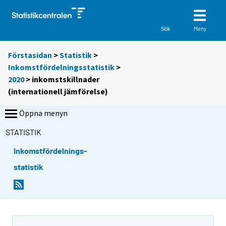
Meny
Sök
Förstasidan
>
Statistik
>
Inkomstfördelningsstatistik
>
2020
>
inkomstskillnader
(internationell jämförelse)
Öppna menyn
STATISTIK
Inkomstfördelnings-
statistik