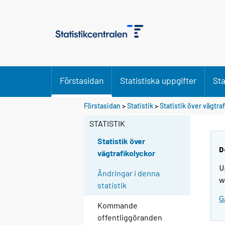
Förstasidan
Statistiska uppgifter
Sta
Förstasidan
>
Statistik
>
Statistik över vägtra
STATISTIK
Statistik över
D
vägtrafikolyckor
U
Ändringar i denna
w
statistik
G
Kommande
offentliggöranden