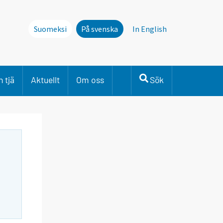
Suomeksi
På svenska
In English
 tjä
Aktuellt
Om oss
Sök