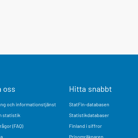
a oss
Hitta snabbt
ng och informationstjänst
StatFin-databasen
 statistik
Statistikdatabaser
frågor (FAQ)
Finland i siffror
ia
Prisomräknaren