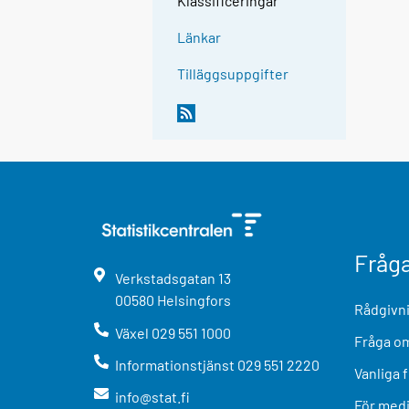
Klassificeringar
Länkar
Tilläggsuppgifter
Fråg
Verkstadsgatan
13
00580
Helsingfors
Rådgivni
Växel
029 551 1000
Fråga om
Informationstjänst
029 551 2220
Vanliga 
info@stat.fi
För med