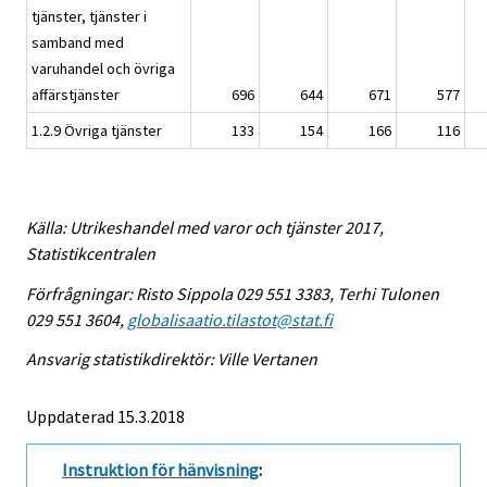
tjänster, tjänster i
samband med
varuhandel och övriga
affärstjänster
696
644
671
577
1.2.9 Övriga tjänster
133
154
166
116
Källa: Utrikeshandel med varor och tjänster 2017,
Statistikcentralen
Förfrågningar: Risto Sippola 029 551 3383, Terhi Tulonen
029 551 3604,
globalisaatio.tilastot@stat.fi
Ansvarig statistikdirektör: Ville Vertanen
Uppdaterad 15.3.2018
Instruktion för hänvisning
: