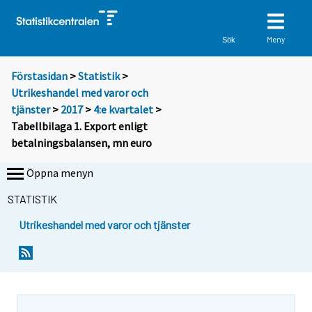
Meny
Sök
Förstasidan
>
Statistik
>
Utrikeshandel med varor och
tjänster
>
2017
>
4:e kvartalet
>
Tabellbilaga 1. Export enligt
betalningsbalansen, mn euro
Öppna menyn
STATISTIK
Utrikeshandel med varor och tjänster