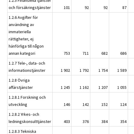
1.2.5 Finansiella tjänster
och försäkringstjänster
101
92
92
87
1.2.6 Avgifter för
användning av
immateriella
rättigheter, ej
hänförliga till någon
annan kategori
753
711
682
686
1.2.7 Tele-, data- och
informationstjänster
1 902
1 792
1 754
1 589
1.2.8 Övriga
affärstjänster
1 245
1 162
1 207
1 055
1.2.8.1 Forskning och
utveckling
146
142
152
124
1.2.8.2 Yrkes- och
ledningskonsulttjänster
403
376
384
354
1.2.8.3 Tekniska