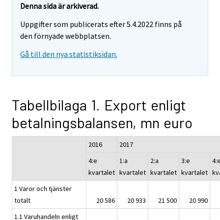
Denna sida är arkiverad.
Uppgifter som publicerats efter 5.4.2022 finns på
den förnyade webbplatsen.
Gå till den nya statistiksidan.
Tabellbilaga 1. Export enligt
betalningsbalansen, mn euro
2016
2017
4:e
1:a
2:a
3:e
4:
kvartalet
kvartalet
kvartalet
kvartalet
kv
1 Varor och tjänster
totalt
20 586
20 933
21 500
20 990
1.1 Varuhandeln enligt