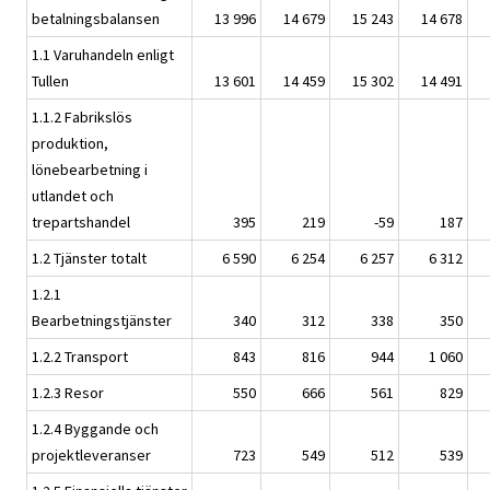
betalningsbalansen
13 996
14 679
15 243
14 678
1.1 Varuhandeln enligt
Tullen
13 601
14 459
15 302
14 491
1.1.2 Fabrikslös
produktion,
lönebearbetning i
utlandet och
trepartshandel
395
219
-59
187
1.2 Tjänster totalt
6 590
6 254
6 257
6 312
1.2.1
Bearbetningstjänster
340
312
338
350
1.2.2 Transport
843
816
944
1 060
1.2.3 Resor
550
666
561
829
1.2.4 Byggande och
projektleveranser
723
549
512
539