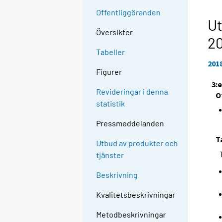
Offentliggöranden
Ut
Översikter
2
Tabeller
201
Figurer
3:
Revideringar i denna
O
statistik
Pressmeddelanden
T
Utbud av produkter och
tjänster
Beskrivning
Kvalitetsbeskrivningar
Metodbeskrivningar