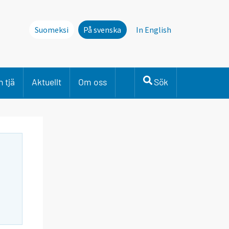
Suomeksi
På svenska
In English
 tjä
Aktuellt
Om oss
Sök