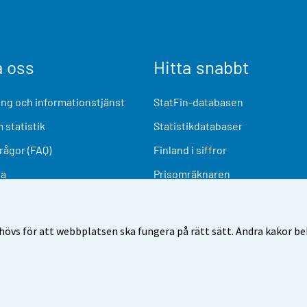
a oss
Hitta snabbt
ng och informationstjänst
StatFin-databasen
 statistik
Statistikdatabaser
frågor (FAQ)
Finland i siffror
ia
Prisomräknaren
Kommande publiceringar
Undersökningsmaterial
övs för att webbplatsen ska fungera på rätt sätt. Andra kakor behö
nvändarvillkor
Dataskydd
Tillgänglighet
Information o