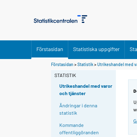
Förstasidan
Statistiska uppgifter
Sta
Förstasidan
>
Statistik
>
Utrikeshandel med va
STATISTIK
Utrikeshandel med varor
D
och tjänster
U
Ändringar i denna
w
statistik
G
Kommande
offentliggöranden