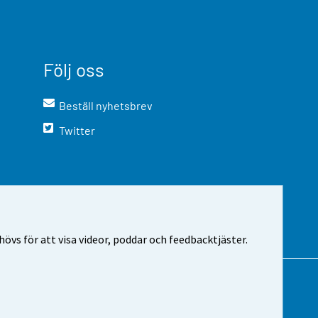
Följ oss
Beställ nyhetsbrev
Twitter
vs för att visa videor, poddar och feedbacktjäster.
m webbplatsen
Cookie-inställningar