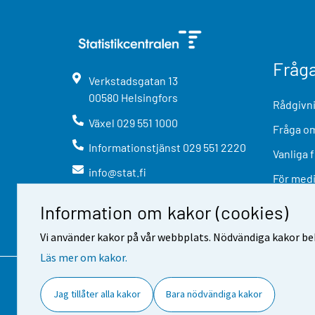
Fråg
Verkstadsgatan
13
00580
Helsingfors
Rådgivni
Växel
029 551 1000
Fråga om
Informationstjänst
029 551 2220
Vanliga 
info@stat.fi
För med
Information om kakor (cookies)
Vi använder kakor på vår webbplats. Nödvändiga kakor beh
Läs mer om kakor.
Kontaktinformation
Respons
A
Jag tillåter alla kakor
Bara nödvändiga kakor