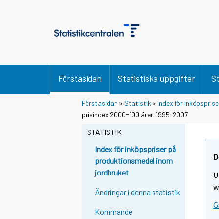
Förstasidan
Statistiska uppgifter
St
Förstasidan
>
Statistik
>
Index för inköpspris
prisindex 2000=100 åren 1995-2007
STATISTIK
Index för inköpspriser på
D
produktionsmedel inom
jordbruket
U
w
Ändringar i denna statistik
G
Kommande