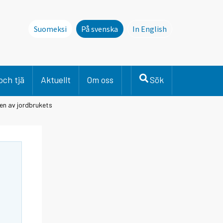
Suomeksi
På svenska
In English
This page is not avai
och tjä
Aktuellt
Om oss
Sök
en av jordbrukets