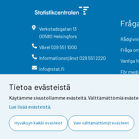
Fråg
Verkstadsgatan
13
00580
Helsingfors
Rådgivni
Växel
029 551 1000
Fråga om
Informationstjänst
029 551 2220
Vanliga f
info@stat.fi
För medi
Tietoa evästeistä
Käytämme sivustollamme evästeitä. Välttämättömiä evästeitä t
Lue lisää evästeistä.
Kontaktinformation
Respons
Hyväksyn kaikki evästeet
Vain välttämättömät evästeet