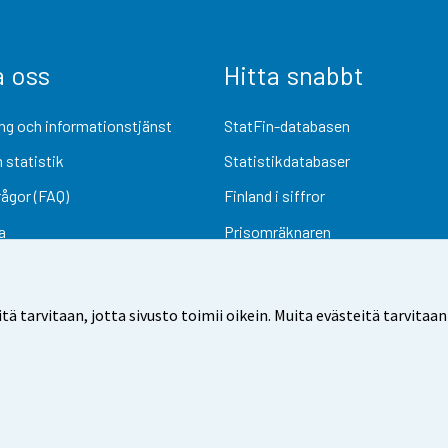
a oss
Hitta snabbt
ng och informationstjänst
StatFin-databasen
 statistik
Statistikdatabaser
rågor (FAQ)
Finland i siffror
a
Prisomräknaren
Kommande publiceringar
Undersökningsmaterial
arvitaan, jotta sivusto toimii oikein. Muita evästeitä tarvitaan
Användarvillkor
Dataskydd
Tillgänglighet
Information om