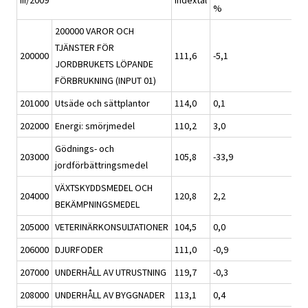
III/2009
Indextal
%
200000 VAROR OCH
TJÄNSTER FÖR
200000
111,6
-5,1
JORDBRUKETS LÖPANDE
FÖRBRUKNING (INPUT 01)
201000
Utsäde och sättplantor
114,0
0,1
202000
Energi: smörjmedel
110,2
3,0
Gödnings- och
203000
105,8
-33,9
jordförbättringsmedel
VÄXTSKYDDSMEDEL OCH
204000
120,8
2,2
BEKÄMPNINGSMEDEL
205000
VETERINÄRKONSULTATIONER
104,5
0,0
206000
DJURFODER
111,0
-0,9
207000
UNDERHÅLL AV UTRUSTNING
119,7
-0,3
208000
UNDERHÅLL AV BYGGNADER
113,1
0,4