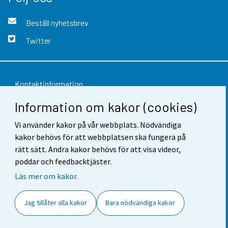
Beställ nyhetsbrev
Twitter
Kontaktinformation
Information om kakor (cookies)
Respons
Vi använder kakor på vår webbplats. Nödvändiga
Användarvillkor
kakor behövs för att webbplatsen ska fungera på
Dataskydd
rätt sätt. Andra kakor behövs för att visa videor,
poddar och feedbacktjäster.
Tillgänglighet
Läs mer om kakor.
Information om webbplatsen
Jag tillåter alla kakor
Bara nödvändiga kakor
Cookie-inställningar