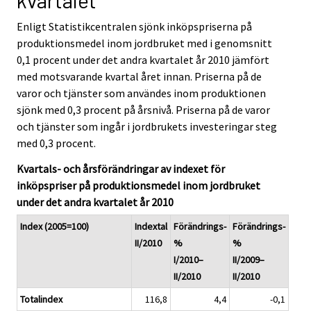
kvartalet
v
v
i
i
Enligt Statistikcentralen sjönk inköpspriserna på
c
c
produktionsmedel inom jordbruket med i genomsnitt
e
e
0,1 procent under det andra kvartalet år 2010 jämfört
.
.
med motsvarande kvartal året innan. Priserna på de
varor och tjänster som användes inom produktionen
sjönk med 0,3 procent på årsnivå. Priserna på de varor
och tjänster som ingår i jordbrukets investeringar steg
med 0,3 procent.
Kvartals- och årsförändringar av indexet för
inköpspriser på produktionsmedel inom jordbruket
under det andra kvartalet år 2010
Index (2005=100)
Indextal
Förändrings-
Förändrings-
II/2010
%
%
I/2010–
II/2009–
II/2010
II/2010
Totalindex
116,8
4,4
-0,1