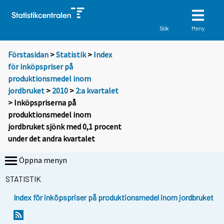
Meny
Sök
Förstasidan
>
Statistik
>
Index
för inköpspriser på
produktionsmedel inom
jordbruket
>
2010
>
2:a kvartalet
> Inköpspriserna på
produktionsmedel inom
jordbruket sjönk med 0,1 procent
under det andra kvartalet
Öppna menyn
STATISTIK
Index för inköpspriser på produktionsmedel inom jordbruket
Y
Y
o
o