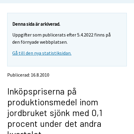
u
u
a
a
r
r
e
e
Denna sida är arkiverad.
m
m
Uppgifter som publicerats efter 5.4.2022 finns på
o
o
v
v
den förnyade webbplatsen.
i
i
Gå till den nya statistiksidan.
n
n
g
g
t
t
o
o
Publicerad: 16.8.2010
a
a
n
n
Inköpspriserna på
o
o
t
t
produktionsmedel inom
h
h
e
e
jordbruket sjönk med 0,1
r
r
s
s
procent under det andra
e
e
r
r