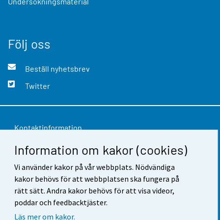
Undersökningsmaterial
Följ oss
Beställ nyhetsbrev
Twitter
Kontaktinformation
Information om kakor (cookies)
Respons
Vi använder kakor på vår webbplats. Nödvändiga
Användarvillkor
kakor behövs för att webbplatsen ska fungera på
Dataskydd
rätt sätt. Andra kakor behövs för att visa videor,
poddar och feedbacktjäster.
Tillgänglighet
Läs mer om kakor.