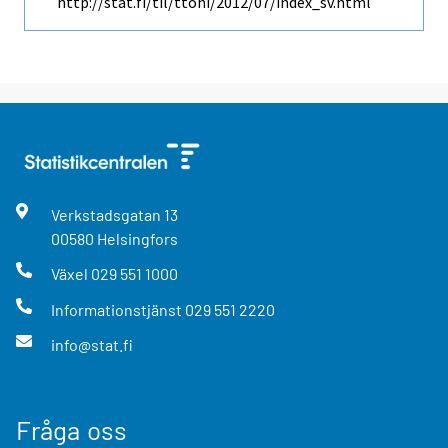
http://stat.fi/til/ttohi/2012/07/index_sv.html
Verkstadsgatan
13
00580
Helsingfors
Växel
029 551 1000
Informationstjänst
029 551 2220
info@stat.fi
Fråga oss