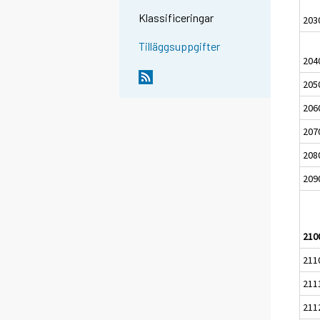
Klassificeringar
203
Tilläggsuppgifter
204
205
206
207
208
209
210
211
211
211