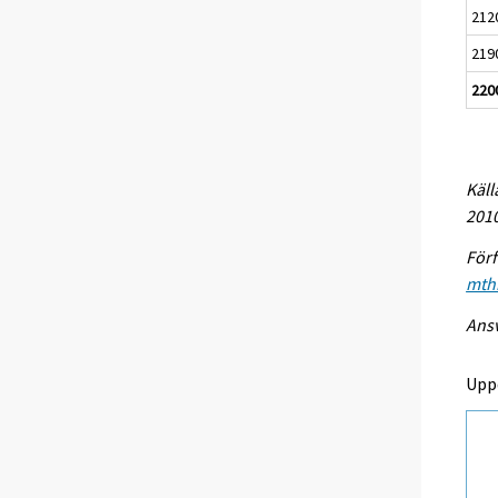
212
219
220
Käll
2010
Förf
mthi
Ansv
Upp