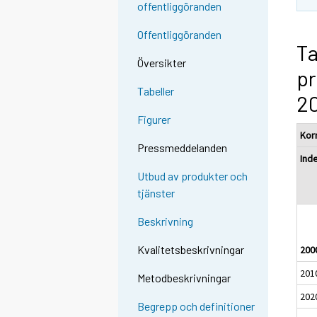
offentliggöranden
Offentliggöranden
Ta
Översikter
pr
Tabeller
20
Figurer
Kor
Pressmeddelanden
Ind
Utbud av produkter och
tjänster
Beskrivning
Kvalitetsbeskrivningar
200
201
Metodbeskrivningar
202
Begrepp och definitioner