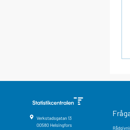
Fråg
Verkstadsgatan
13
00580
Helsingfors
Rådgivni