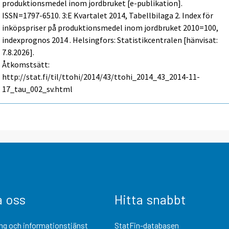
produktionsmedel inom jordbruket [e-publikation].
ISSN=1797-6510.
3:e Kvartalet
2014, Tabellbilaga 2. Index för
inköpspriser på produktionsmedel inom jordbruket 2010=100,
indexprognos 2014 . Helsingfors: Statistikcentralen [hänvisat:
7.8.2026].
Åtkomstsätt:
http://stat.fi/til/ttohi/2014/43/ttohi_2014_43_2014-11-
17_tau_002_sv.html
a oss
Hitta snabbt
ng och informationstjänst
StatFin-databasen