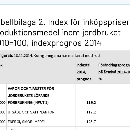
bellbilaga 2. Index för inköpsprise
oduktionsmedel inom jordbruket
10=100, indexprognos 2014
rigerats
18.11.2014. Korrigeringarna har markerat med rött.
ex
Indextal
Förändringsprog
2014,
på årsnivå 2013–2
prognos
%
VAROR OCH TJÄNSTER FÖR
JORDBRUKETS LÖPANDE
000
FÖRBRUKNING (INPUT 1)
119,2
000
UTSÄDE OCH SÄTTPLANTOR
117,2
000
ENERGI, SMÖRJMEDEL
125,7