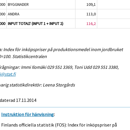
000
BYGGNADER
109,1
000
ANDRA
113,0
000
INPUT TOTALT (INPUT 1 + INPUT 2)
116,2
a: Index för inköpspriser på produktionsmedel inom jordbruket
=100. Statistikcentralen
rågningar: Immi Ilomäki 029 551 3369, Toni Udd 029 551 3380,
@stat.fi
arig statistikdirektör: Leena Storgårds
daterad 17.11.2014
Instruktion för hänvisning
:
Finlands officiella statistik (FOS): Index för inköpspriser på