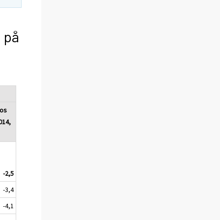
r på
nos
014,
-2,5
-3,4
-4,1