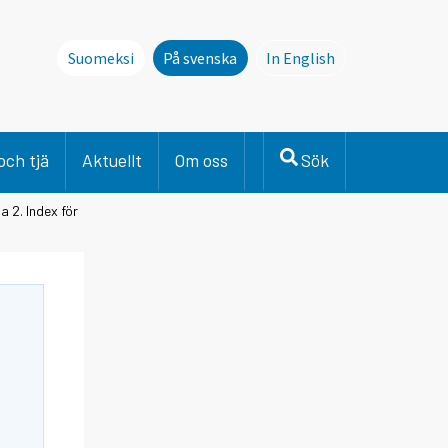
Suomeksi
På svenska
In English
This page is not avai
och tjä
Aktuellt
Om oss
Sök
a 2. Index för