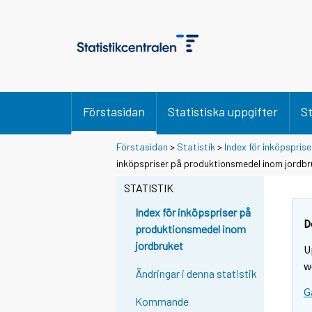
Förstasidan
Statistiska uppgifter
St
Förstasidan
>
Statistik
>
Index för inköpspris
inköpspriser på produktionsmedel inom jordb
STATISTIK
Index för inköpspriser på
D
produktionsmedel inom
jordbruket
U
w
Ändringar i denna statistik
G
Kommande