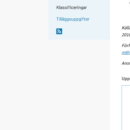
Klassificeringar
Tilläggsuppgifter
Käll
2010
Förf
mthi
Ansv
Upp