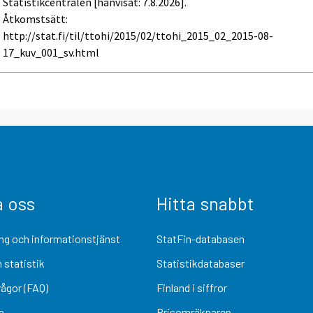
Statistikcentralen [hänvisat: 7.8.2026].
Åtkomstsätt:
http://stat.fi/til/ttohi/2015/02/ttohi_2015_02_2015-08-
17_kuv_001_sv.html
a oss
Hitta snabbt
ng och informationstjänst
StatFin-databasen
 statistik
Statistikdatabaser
rågor (FAQ)
Finland i siffror
a
Prisomräknaren