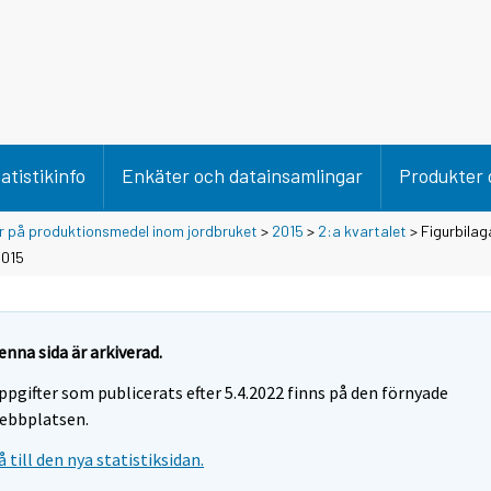
atistikinfo
Enkäter och datainsamlingar
Produkter 
er på produktionsmedel inom jordbruket
>
2015
>
2:a kvartalet
> Figurbilag
2015
enna sida är arkiverad.
ppgifter som publicerats efter 5.4.2022 finns på den förnyade
ebbplatsen.
å till den nya statistiksidan.