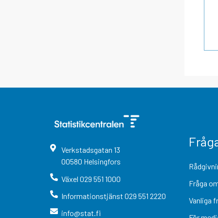
Fråg
Verkstadsgatan
13
00580
Helsingfors
Rådgivni
Växel
029 551 1000
Fråga om
Informationstjänst
029 551 2220
Vanliga f
info@stat.fi
För medi