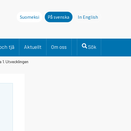
Suomeksi
På svenska
In English
This page is not avai
och tjä
Aktuellt
Om oss
Sök
a 1. Utvecklingen