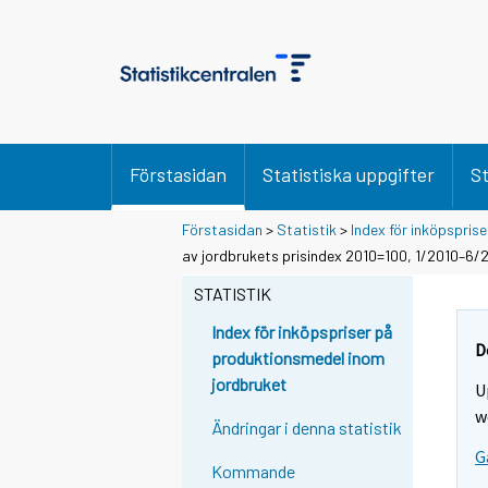
Förstasidan
Statistiska uppgifter
St
Förstasidan
>
Statistik
>
Index för inköpspris
av jordbrukets prisindex 2010=100, 1/2010–6/
STATISTIK
Index för inköpspriser på
D
produktionsmedel inom
jordbruket
U
w
Ändringar i denna statistik
G
Kommande