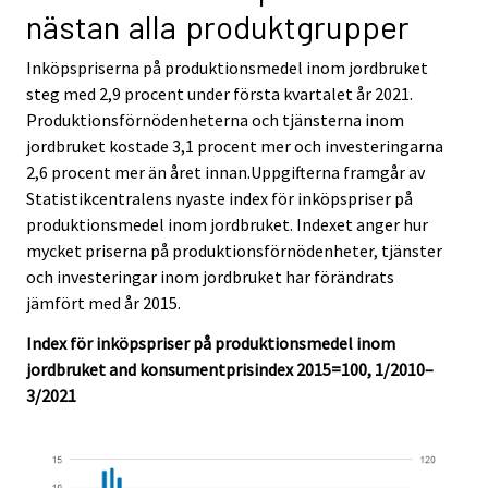
r
r
nästan alla produktgrupper
v
v
i
i
Inköpspriserna på produktionsmedel inom jordbruket
c
c
steg med 2,9 procent under första kvartalet år 2021.
e
e
Produktionsförnödenheterna och tjänsterna inom
.
.
jordbruket kostade 3,1 procent mer och investeringarna
2,6 procent mer än året innan.Uppgifterna framgår av
Statistikcentralens nyaste index för inköpspriser på
produktionsmedel inom jordbruket. Indexet anger hur
mycket priserna på produktionsförnödenheter, tjänster
och investeringar inom jordbruket har förändrats
jämfört med år 2015.
Index för inköpspriser på produktionsmedel inom
jordbruket and konsumentprisindex 2015=100, 1/2010–
3/2021