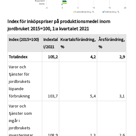
Index för inköpspriser på produktionsmedel inom
jordbruket 2015=100, 1:a kvartalet 2021
Index (2015=100)
Indextal
Kvartalsförändring,
Årsförändring,
I/2021
%
%
Totalindex
105,2
4,2
2,9
Varor och
tjänster för
jordbrukets
löpande
förbrukning
103,7
5,4
3,1
Varor och
tjänster som
ingår i
jordbrukets
investeringar
108,9
1,3
2,6