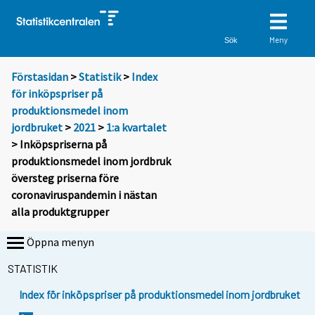
Meny
Sök
Förstasidan
>
Statistik
>
Index
för inköpspriser på
produktionsmedel inom
jordbruket
>
2021
>
1:a kvartalet
> Inköpspriserna på
produktionsmedel inom jordbruk
översteg priserna före
coronaviruspandemin i nästan
alla produktgrupper
Öppna menyn
STATISTIK
Index för inköpspriser på produktionsmedel inom jordbruket