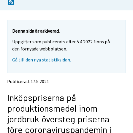
Y
Y
o
o
u
u
a
a
r
r
e
e
Denna sida är arkiverad.
m
m
Uppgifter som publicerats efter 5.4.2022 finns på
o
o
v
v
den förnyade webbplatsen.
i
i
Gå till den nya statistiksidan.
n
n
g
g
t
t
o
o
Publicerad: 17.5.2021
a
a
n
n
Inköpspriserna på
o
o
t
t
produktionsmedel inom
h
h
e
e
jordbruk översteg priserna
r
r
s
s
före coronaviruspandemin i
e
e