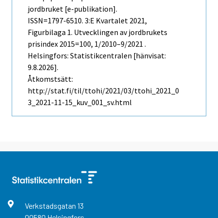
jordbruket [e-publikation].
ISSN=1797-6510.
3:e Kvartalet
2021,
Figurbilaga 1. Utvecklingen av jordbrukets
prisindex 2015=100, 1/2010–9/2021 .
Helsingfors: Statistikcentralen [hänvisat:
9.8.2026].
Åtkomstsätt:
http://stat.fi/til/ttohi/2021/03/ttohi_2021_0
3_2021-11-15_kuv_001_sv.html
Verkstadsgatan
13
00580
Helsingfors