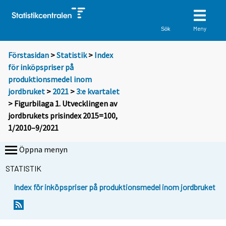
Meny
Sök
Förstasidan
>
Statistik
>
Index
för inköpspriser på
produktionsmedel inom
jordbruket
>
2021
>
3:e kvartalet
> Figurbilaga 1. Utvecklingen av
jordbrukets prisindex 2015=100,
1/2010–9/2021
Öppna menyn
STATISTIK
Index för inköpspriser på produktionsmedel inom jordbruket