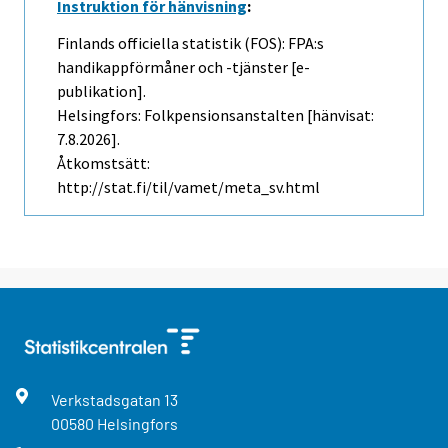
Instruktion för hänvisning
:
Finlands officiella statistik (FOS): FPA:s
handikappförmåner och -tjänster [e-
publikation].
Helsingfors: Folkpensionsanstalten [hänvisat:
7.8.2026].
Åtkomstsätt:
http://stat.fi/til/vamet/meta_sv.html
Verkstadsgatan
13
00580
Helsingfors