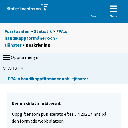
Meny
Sök
Förstasidan
>
Statistik
>
FPA:s
handikappförmåner och -
tjänster
> Beskrivning
Öppna menyn
STATISTIK
FPA:s handikappförmåner och -tjänster
Denna sida är arkiverad.
Uppgifter som publicerats efter 5.4.2022 finns på
den förnyade webbplatsen.