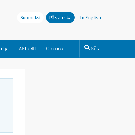
Suomeksi
På svenska
In English
 tjä
Aktuellt
Om oss
Sök