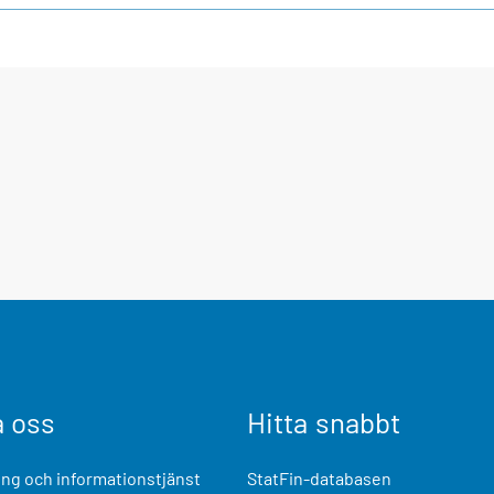
a oss
Hitta snabbt
ng och informationstjänst
StatFin-databasen