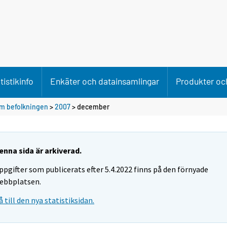
tistikinfo
Enkäter och datainsamlingar
Produkter och
m befolkningen
>
2007
>
december
enna sida är arkiverad.
ppgifter som publicerats efter 5.4.2022 finns på den förnyade
ebbplatsen.
å till den nya statistiksidan.