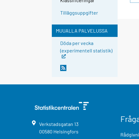
Klassificeringar
Tilläggsuppgifter
MUUALLA PALVELUSSA
Döda per vecka
(experimentell statistik)
Fråg
Verkstadsgatan
13
00580
Helsingfors
Rådgivni