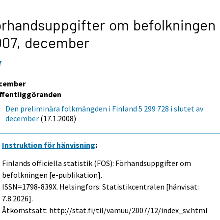
rhandsuppgifter om befolkningen
007,
december
7
cember
ffentliggöranden
Den preliminära folkmängden i Finland 5 299 728 i slutet av
december
(17.1.2008)
Instruktion för hänvisning
:
Finlands officiella statistik (FOS): Förhandsuppgifter om
befolkningen [e-publikation].
ISSN=1798-839X. Helsingfors: Statistikcentralen [hänvisat:
7.8.2026].
Åtkomstsätt: http://stat.fi/til/vamuu/2007/12/index_sv.html