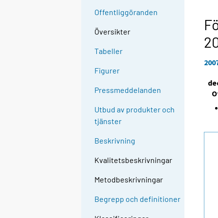
l
Offentliggöranden
l
Fö
e
Översikter
2
n
Tabeller
a
200
n
Figurer
n
de
a
Pressmeddelanden
O
n
Utbud av produkter och
t
tjänster
j
Ã
Beskrivning
¤
n
Kvalitetsbeskrivningar
s
Metodbeskrivningar
t
.
Begrepp och definitioner