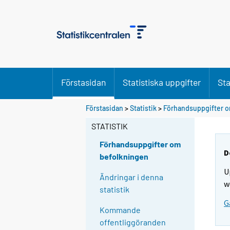
Förstasidan
Statistiska uppgifter
Sta
D
Förstasidan
>
Statistik
>
Förhandsuppgifter o
u
STATISTIK
f
l
Förhandsuppgifter om
y
D
befolkningen
t
U
t
Ändringar i denna
w
a
statistik
r
G
Kommande
t
offentliggöranden
i