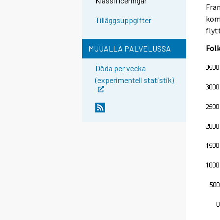
Klassificeringar
Fram
kom
Tilläggsuppgifter
flyt
Fol
MUUALLA PALVELUSSA
Döda per vecka
(experimentell statistik)