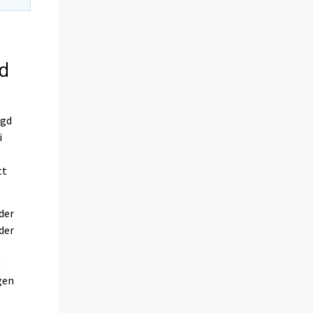
d
ngd
i
tt
nder
nder
e
gen