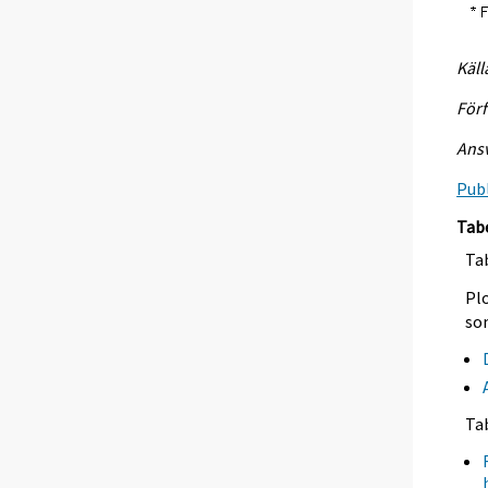
Käll
Förf
Ansv
Publ
Tab
Tab
Plo
so
Ta