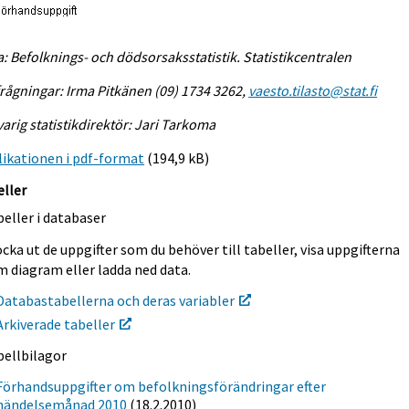
a: Befolknings- och dödsorsaksstatistik. Statistikcentralen
rågningar: Irma Pitkänen (09) 1734 3262,
vaesto.tilasto@stat.fi
arig statistikdirektör: Jari Tarkoma
ikationen i pdf-format
(194,9 kB)
eller
eller i databaser
cka ut de uppgifter som du behöver till tabeller, visa uppgifterna
m diagram eller ladda ned data.
Databastabellerna och deras variabler
Arkiverade tabeller
bellbilagor
Förhandsuppgifter om befolkningsförändringar efter
händelsemånad 2010
(18.2.2010)