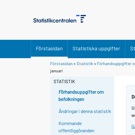
Förstasidan
Statistiska uppgifter
St
Förstasidan
>
Statistik
>
Förhandsuppgifter o
Y
Y
Y
januari
o
o
o
u
u
STATISTIK
u
a
a
a
r
r
Förhandsuppgifter om
r
e
e
D
befolkningen
m
m
e
U
o
o
m
Ändringar i denna statistik
v
v
w
o
i
i
Kommande
v
G
n
n
offentliggöranden
i
g
g