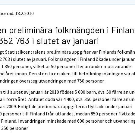
icerad: 18.2.2010
n preliminära folkmängden i Finlan
352 763 i slutet av januari
gt Statistikcentralens preliminära uppgifter var Finlands folkmä
2 763 i slutet av januari. Folkmängden i Finland ökade under januar
1 350 personer, vilket är 50 personer fler än under motsvarande
od året innan. Den största orsaken till befolkningsökningen var a
andringen översteg utvandringen med 750 personer.
 till slutet av januari år 2010 föddes 5 000 barn, dvs. 50 färre än u
ari förra året. Antalet döda var 4 400, dvs. 350 personer färre än u
ari 2009. Enligt de preliminära uppgifterna flyttade under januari
0 personer till Finland från utlandet, medan 850 personer flyttad
 Finland. Invandringen minskade med 600 personer och utvandrin
 350 personer.