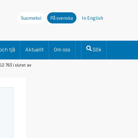
Suomeksi
På svenska
In English
This page is not avai
och tjä
Aktuellt
Om oss
Sök
52 763 i slutet av