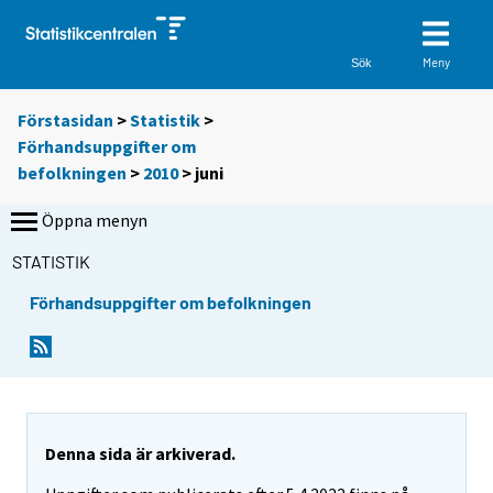
Meny
Sök
Förstasidan
>
Statistik
>
Förhandsuppgifter om
befolkningen
>
2010
>
juni
Öppna menyn
STATISTIK
Förhandsuppgifter om befolkningen
Denna sida är arkiverad.