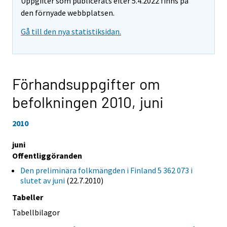
Uppgifter som publicerats efter 5.4.2022 finns på
den förnyade webbplatsen.
Gå till den nya statistiksidan.
Förhandsuppgifter om
befolkningen 2010,
juni
2010
juni
Offentliggöranden
Den preliminära folkmängden i Finland 5 362 073 i
slutet av juni
(22.7.2010)
Tabeller
Tabellbilagor