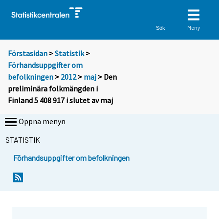
Meny
Sök
Förstasidan
>
Statistik
>
Förhandsuppgifter om
befolkningen
>
2012
>
maj
> Den
preliminära folkmängden i
Finland 5 408 917 i slutet av maj
Öppna menyn
STATISTIK
Förhandsuppgifter om befolkningen
Y
Y
o
o
u
u
a
a
r
r