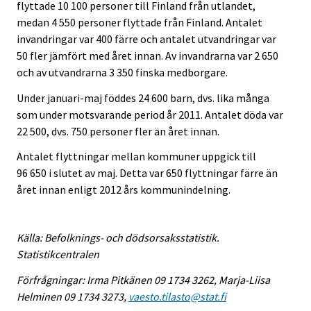
flyttade 10 100 personer till Finland från utlandet,
medan 4 550 personer flyttade från Finland. Antalet
invandringar var 400 färre och antalet utvandringar var
50 fler jämfört med året innan. Av invandrarna var 2 650
och av utvandrarna 3 350 finska medborgare.
Under januari-maj föddes 24 600 barn, dvs. lika många
som under motsvarande period år 2011. Antalet döda var
22 500, dvs. 750 personer fler än året innan.
Antalet flyttningar mellan kommuner uppgick till
96 650 i slutet av maj. Detta var 650 flyttningar färre än
året innan enligt 2012 års kommunindelning.
Källa: Befolknings- och dödsorsaksstatistik.
Statistikcentralen
Förfrågningar: Irma Pitkänen 09 1734 3262, Marja-Liisa
Helminen 09 1734 3273,
vaesto.tilasto@stat.fi