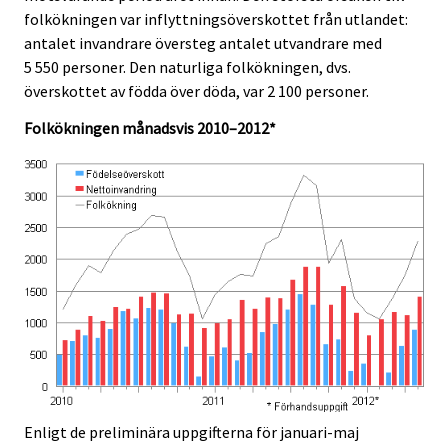
e
e
folkökningen var inflyttningsöverskottet från utlandet:
.
.
antalet invandrare översteg antalet utvandrare med
5 550 personer. Den naturliga folkökningen, dvs.
överskottet av födda över döda, var 2 100 personer.
Folkökningen månadsvis 2010–2012*
Enligt de preliminära uppgifterna för januari-maj