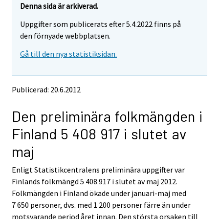
e
e
Denna sida är arkiverad.
m
m
Uppgifter som publicerats efter 5.4.2022 finns på
o
o
v
v
den förnyade webbplatsen.
i
i
Gå till den nya statistiksidan.
n
n
g
g
t
t
o
o
Publicerad: 20.6.2012
a
a
n
n
Den preliminära folkmängden i
o
o
t
t
Finland 5 408 917 i slutet av
h
h
e
e
maj
r
r
s
s
Enligt Statistikcentralens preliminära uppgifter var
e
e
Finlands folkmängd 5 408 917 i slutet av maj 2012.
r
r
v
v
Folkmängden i Finland ökade under januari-maj med
i
i
7 650 personer, dvs. med 1 200 personer färre än under
c
c
motsvarande period året innan. Den största orsaken till