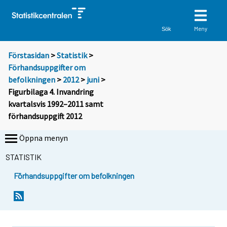
Meny
Sök
Förstasidan
>
Statistik
>
Förhandsuppgifter om
befolkningen
>
2012
>
juni
>
Figurbilaga 4. Invandring
kvartalsvis 1992–2011 samt
förhandsuppgift 2012
Öppna menyn
STATISTIK
Förhandsuppgifter om befolkningen