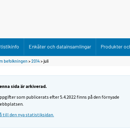
tistikinfo
Enkäter och datainsamlingar
Produkter och
m befolkningen
>
2014
>
juli
enna sida är arkiverad.
ppgifter som publicerats efter 5.4.2022 finns på den förnyade
ebbplatsen.
å till den nya statistiksidan.