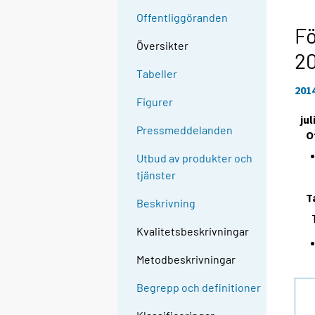
l
Offentliggöranden
l
Fö
e
Översikter
2
n
Tabeller
a
201
n
Figurer
n
jul
a
Pressmeddelanden
O
n
Utbud av produkter och
t
tjänster
j
Ã
T
Beskrivning
¤
n
Kvalitetsbeskrivningar
s
Metodbeskrivningar
t
.
Begrepp och definitioner