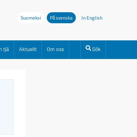
Suomeksi
På svenska
In English
 tjä
Aktuellt
Om oss
Sök