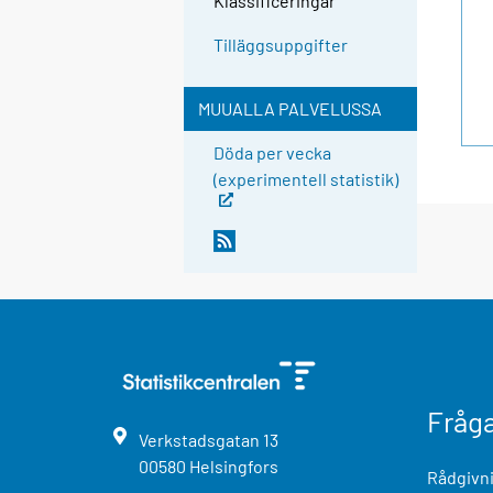
Klassificeringar
Tilläggsuppgifter
MUUALLA PALVELUSSA
Döda per vecka
(experimentell statistik)
Fråg
Verkstadsgatan
13
00580
Helsingfors
Rådgivni