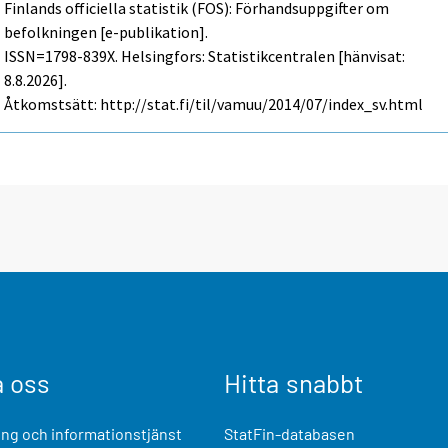
Finlands officiella statistik (FOS): Förhandsuppgifter om
befolkningen [e-publikation].
ISSN=1798-839X. Helsingfors: Statistikcentralen [hänvisat:
8.8.2026].
Åtkomstsätt: http://stat.fi/til/vamuu/2014/07/index_sv.html
a oss
Hitta snabbt
ng och informationstjänst
StatFin-databasen