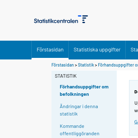
Förstasidan
Statistiska uppgifter
Sta
D
Förstasidan
>
Statistik
>
Förhandsuppgifter o
u
STATISTIK
f
l
Förhandsuppgifter om
y
D
befolkningen
t
U
t
Ändringar i denna
w
a
statistik
r
G
Kommande
t
offentliggöranden
i