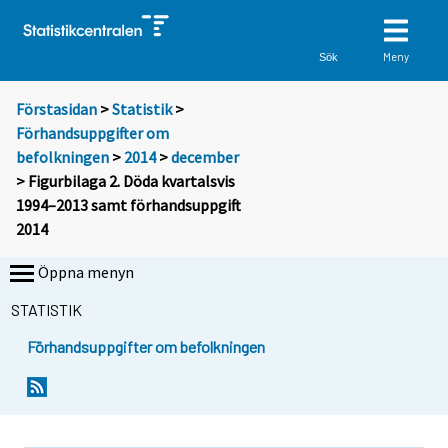
Meny
Sök
Förstasidan
>
Statistik
>
Förhandsuppgifter om
befolkningen
>
2014
>
december
> Figurbilaga 2. Döda kvartalsvis
1994–2013 samt förhandsuppgift
2014
Öppna menyn
STATISTIK
Förhandsuppgifter om befolkningen