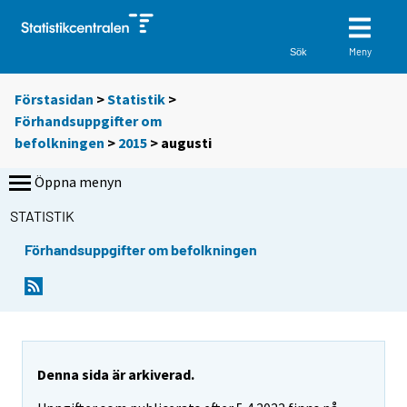
Meny
Sök
Förstasidan
>
Statistik
>
Förhandsuppgifter om
befolkningen
>
2015
>
augusti
Öppna menyn
STATISTIK
Förhandsuppgifter om befolkningen
Denna sida är arkiverad.