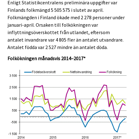
e
e
Enligt Statistikcentralens preliminära uppgifter var
.
.
Finlands folkmängd 5 505 575 i slutet av april.
Folkmängden i Finland ökade med 2 278 personer under
januari-april. Orsaken till folkökningen var
inflyttningsöverskottet från utlandet, eftersom
antalet invandrare var 4 805 fler än antalet utvandrare.
Antalet födda var 2 527 mindre än antalet döda.
Folkökningen månadsvis 2014–2017*