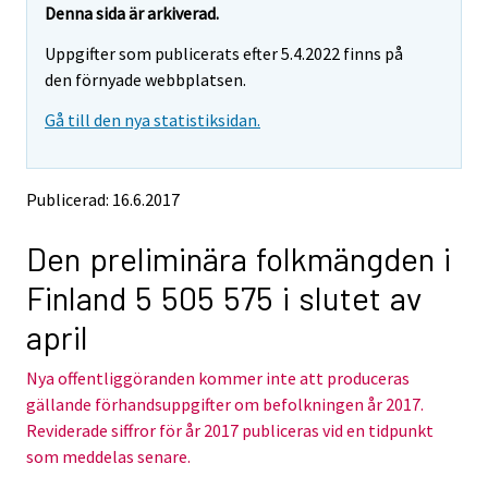
e
e
Denna sida är arkiverad.
m
m
Uppgifter som publicerats efter 5.4.2022 finns på
o
o
v
v
den förnyade webbplatsen.
i
i
Gå till den nya statistiksidan.
n
n
g
g
t
t
o
o
Publicerad: 16.6.2017
a
a
n
n
Den preliminära folkmängden i
o
o
t
t
Finland 5 505 575 i slutet av
h
h
e
e
april
r
r
s
s
Nya offentliggöranden kommer inte att produceras
e
e
gällande förhandsuppgifter om befolkningen år 2017.
r
r
v
v
Reviderade siffror för år 2017 publiceras vid en tidpunkt
i
i
som meddelas senare.
c
c