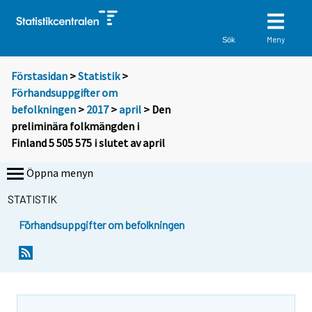
Meny
Sök
Förstasidan
>
Statistik
>
Förhandsuppgifter om
befolkningen
>
2017
>
april
> Den
preliminära folkmängden i
Finland 5 505 575 i slutet av april
Öppna menyn
STATISTIK
Förhandsuppgifter om befolkningen
Y
Y
o
o
u
u
a
a
r
r