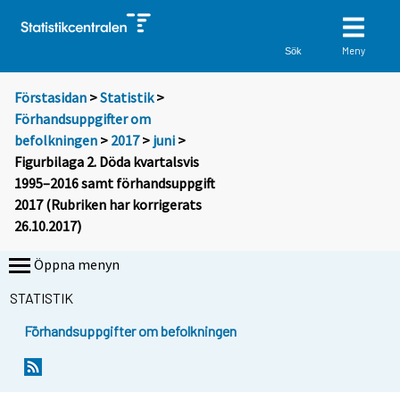
Meny
Sök
Förstasidan
>
Statistik
>
Förhandsuppgifter om
befolkningen
>
2017
>
juni
>
Figurbilaga 2. Döda kvartalsvis
1995–2016 samt förhandsuppgift
2017 (Rubriken har korrigerats
26.10.2017)
Öppna menyn
STATISTIK
Förhandsuppgifter om befolkningen