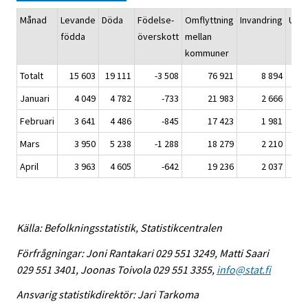
Månad
Levande
Döda
Födelse-
Omflyttning
Invandring
Utva
födda
överskott
mellan
kommuner
Totalt
15 603
19 111
-3 508
76 921
8 894
Januari
4 049
4 782
-733
21 983
2 666
Februari
3 641
4 486
-845
17 423
1 981
Mars
3 950
5 238
-1 288
18 279
2 210
April
3 963
4 605
-642
19 236
2 037
Källa: Befolkningsstatistik, Statistikcentralen
Förfrågningar: Joni Rantakari 029 551 3249, Matti Saari
029 551 3401, Joonas Toivola 029 551 3355,
info@stat.fi
Ansvarig statistikdirektör: Jari Tarkoma