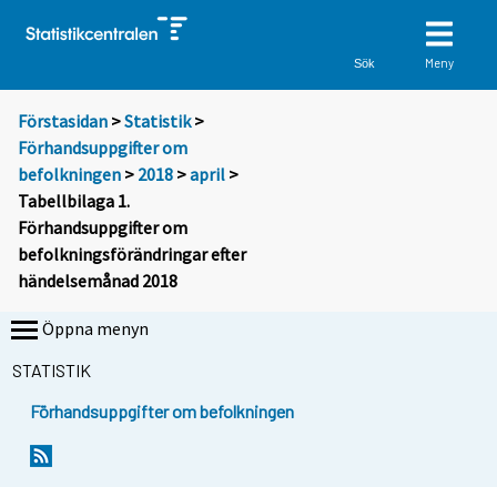
Meny
Sök
Förstasidan
>
Statistik
>
Förhandsuppgifter om
befolkningen
>
2018
>
april
>
Tabellbilaga 1.
Förhandsuppgifter om
befolkningsförändringar efter
händelsemånad 2018
Öppna menyn
STATISTIK
Förhandsuppgifter om befolkningen