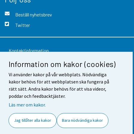
Beställ nyhetsbrev
Twitter
Kontaktinformation
Information om kakor (cookies)
Respons
Vi använder kakor på vår webbplats. Nödvändiga
Användarvillkor
kakor behövs för att webbplatsen ska fungera på
Dataskydd
rätt sätt. Andra kakor behövs för att visa videor,
poddar och feedbacktjäster.
Tillgänglighet
Läs mer om kakor.
Information om webbplatsen
Jag tillåter alla kakor
Bara nödvändiga kakor
Cookie-inställningar