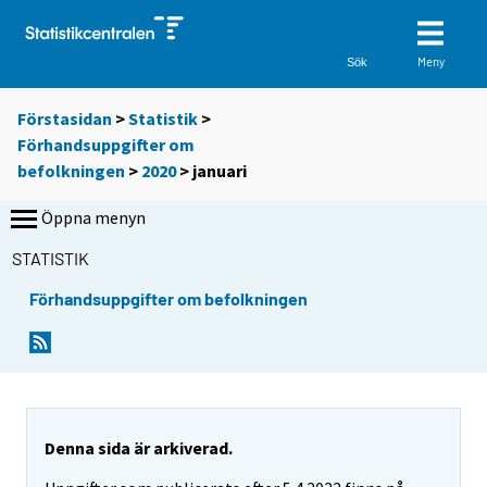
Meny
Sök
Förstasidan
>
Statistik
>
Förhandsuppgifter om
befolkningen
>
2020
>
januari
Öppna menyn
STATISTIK
Förhandsuppgifter om befolkningen
Denna sida är arkiverad.