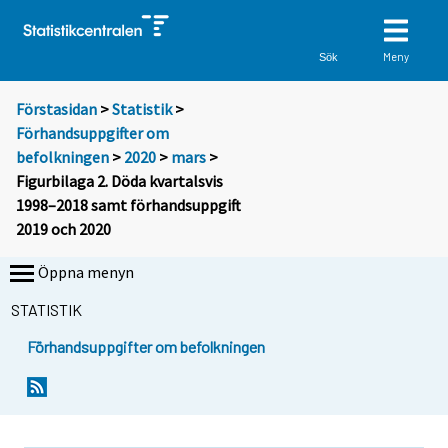
Meny
Sök
Förstasidan
>
Statistik
>
Förhandsuppgifter om
befolkningen
>
2020
>
mars
>
Figurbilaga 2. Döda kvartalsvis
1998–2018 samt förhandsuppgift
2019 och 2020
Öppna menyn
STATISTIK
Förhandsuppgifter om befolkningen