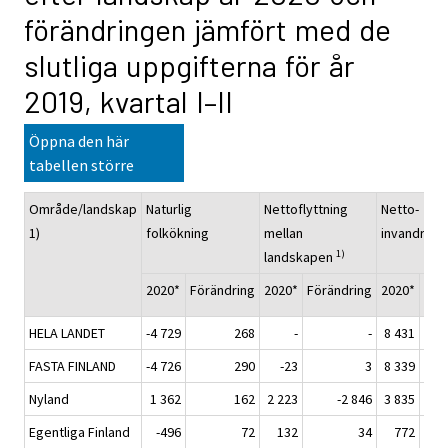
förändringen jämfört med de
slutliga uppgifterna för år
2019, kvartal I–II
Öppna den här
tabellen större
Område/landskap
Naturlig
Nettoflyttning
Netto-
1)
folkökning
mellan
invandring
1)
landskapen
2020*
Förändring
2020*
Förändring
2020*
För
HELA LANDET
-4 729
268
-
-
8 431
FASTA FINLAND
-4 726
290
-23
3
8 339
Nyland
1 362
162
2 223
-2 846
3 835
Egentliga Finland
-496
72
132
34
772