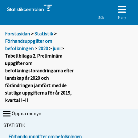
Meny
Sök
Förstasidan
>
Statistik
>
Förhandsuppgifter om
befolkningen
>
2020
>
juni
>
Tabellbilaga 2. Preliminära
uppgifter om
befolkningsförändringarna efter
landskap år 2020 och
förändringen jämfört med de
slutliga uppgifterna för år 2019,
kvartal I–II
Öppna menyn
STATISTIK
Förhandsuppgifter om befolkningen