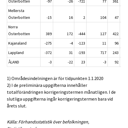
Österbotten
-97
-26
-721
77
361
Mellersta
Österbotten
-15
16
2
104
47
Norra
Österbotten
389
172
-444
127
422
Kajanaland
-275
-4
-123
11
96
Lappland
-372
31
-193
717
243
ÅLAND
-3
-22
23
-3
92
1) Områdesindelningen är för tidpunkten 1.1.2020
2) I de preliminära uppgifterna innehåller
totalförändringen korrigeringstermen månatligen. I de
slutliga uppgifterna ingår korrigeringstermen bara vid
årets slut.
Källa: Förhandsstatistik över befolkningen,