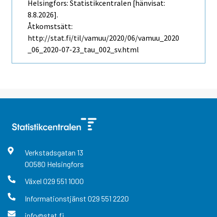
Helsingfors: Statistikcentralen [hänvisat:
8.8.2026].
Åtkomstsätt:
http://stat.fi/til/vamuu/2020/06/vamuu_2020
_06_2020-07-23_tau_002_sv.html
Verkstadsgatan
13
00580
Helsingfors
Växel
029 551 1000
Informationstjänst
029 551 2220
info@stat.fi