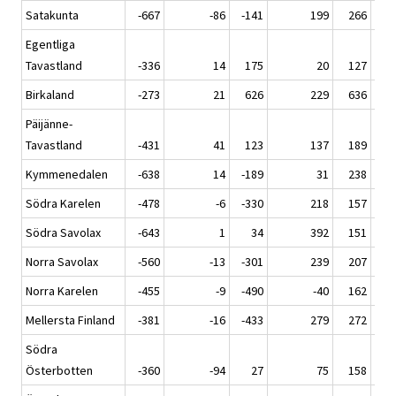
Satakunta
-667
-86
-141
199
266
Egentliga
Tavastland
-336
14
175
20
127
Birkaland
-273
21
626
229
636
Päijänne-
Tavastland
-431
41
123
137
189
Kymmenedalen
-638
14
-189
31
238
Södra Karelen
-478
-6
-330
218
157
Södra Savolax
-643
1
34
392
151
Norra Savolax
-560
-13
-301
239
207
Norra Karelen
-455
-9
-490
-40
162
Mellersta Finland
-381
-16
-433
279
272
Södra
Österbotten
-360
-94
27
75
158