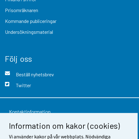
Prisomräknaren
Kommande publiceringar
Undersökningsmaterial
Följ oss
Beställ nyhetsbrev
Twitter
Kontaktinformation
Information om kakor (cookies)
Respons
Vi använder kakor på vår webbplats. Nödvändiga
Användarvillkor