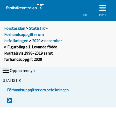
Meny
Sök
Förstasidan
>
Statistik
>
Förhandsuppgifter om
befolkningen
>
2020
>
december
> Figurbilaga 1. Levande födda
kvartalsvis 1998–2019 samt
förhandsuppgift 2020
Öppna menyn
STATISTIK
Förhandsuppgifter om befolkningen