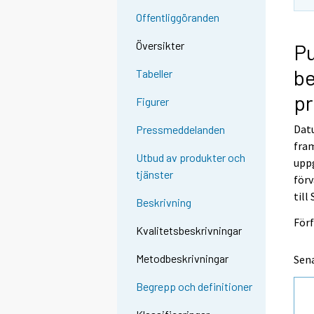
s
Offentliggöranden
e
e
Översikter
Pu
n
be
Tabeller
p
a
pr
Figurer
l
Datu
v
Pressmeddelanden
fram
e
Utbud av produkter och
uppg
l
tjänster
förv
u
till
u
Beskrivning
n
Förf
.
Kvalitetsbeskrivningar
Metodbeskrivningar
Sena
Begrepp och definitioner