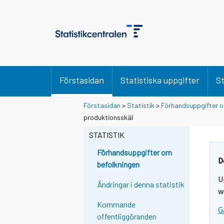
Förstasidan
Statistiska uppgifter
St
Förstasidan
>
Statistik
>
Förhandsuppgifter o
S
produktionsskäl
i
STATISTIK
i
r
Förhandsuppgifter om
r
D
befolkningen
y
U
t
Ändringar i denna statistik
w
t
Kommande
o
G
offentliggöranden
i