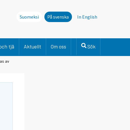
Suomeksi
På svenska
In English
och tjä
Aktuellt
Om oss
Sök
tas av