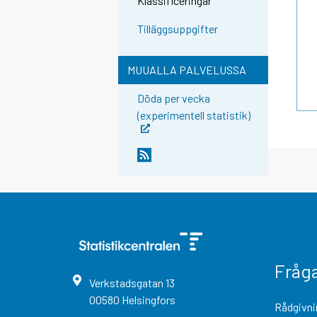
Klassificeringar
Tilläggsuppgifter
MUUALLA PALVELUSSA
Döda per vecka
(experimentell statistik)
Fråg
Verkstadsgatan
13
00580
Helsingfors
Rådgivni