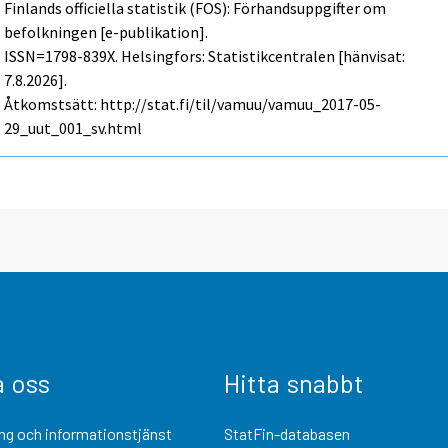
Finlands officiella statistik (FOS): Förhandsuppgifter om
befolkningen [e-publikation].
ISSN=1798-839X. Helsingfors: Statistikcentralen [hänvisat:
7.8.2026].
Åtkomstsätt: http://stat.fi/til/vamuu/vamuu_2017-05-
29_uut_001_sv.html
a oss
Hitta snabbt
ng och informationstjänst
StatFin-databasen