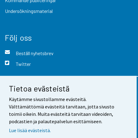
Kommande publiceringar
Undersökningsmaterial
Följ oss
Beställ nyhetsbrev
Twitter
Tietoa evästeistä
Kontaktinformation
Käytämme sivustollamme evästeitä.
Respons
Välttämättömiä evästeitä tarvitaan, jotta sivusto
toimii oikein. Muita evästeitä tarvitaan videoiden,
Användarvillkor
podcastien ja palautepalvelun esittämiseen.
Dataskydd
Lue lisää evästeistä.