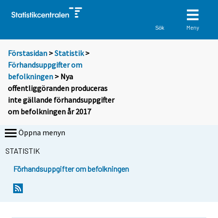
Meny
Sök
Förstasidan
>
Statistik
>
Förhandsuppgifter om
befolkningen
> Nya
offentliggöranden produceras
inte gällande förhandsuppgifter
om befolkningen år 2017
Öppna menyn
STATISTIK
Förhandsuppgifter om befolkningen