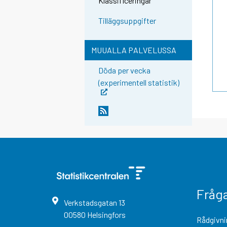
Klassificeringar
Tilläggsuppgifter
MUUALLA PALVELUSSA
Döda per vecka
(experimentell statistik)
Fråg
Verkstadsgatan
13
00580
Helsingfors
Rådgivni