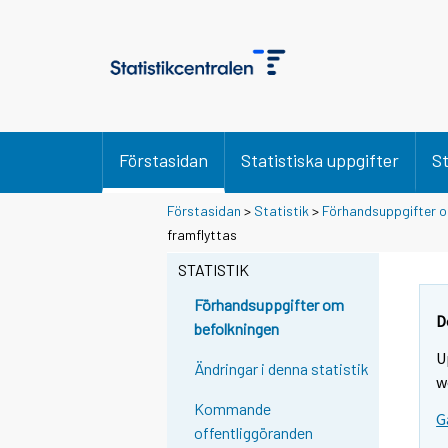
Förstasidan
Statistiska uppgifter
St
Förstasidan
>
Statistik
>
Förhandsuppgifter o
S
framflyttas
i
STATISTIK
i
r
Förhandsuppgifter om
r
D
befolkningen
y
U
t
Ändringar i denna statistik
w
t
Kommande
o
G
offentliggöranden
i