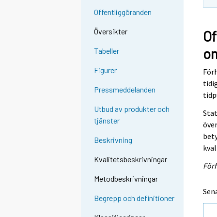
s
Offentliggöranden
e
e
Översikter
Of
n
om
Tabeller
p
a
Figurer
Förh
l
tidi
v
Pressmeddelanden
tid
e
Utbud av produkter och
l
Stat
tjänster
u
över
u
bety
Beskrivning
n
kval
.
Kvalitetsbeskrivningar
Förf
Metodbeskrivningar
Sena
Begrepp och definitioner