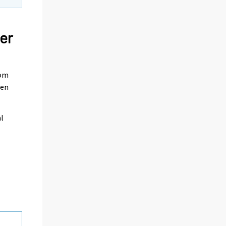
er
som
 en
al