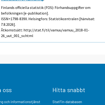
Finlands officiella statistik (FOS): Förhandsuppgifter om
befolkningen [e-publikation].
ISSN=1798-839X. Helsingfors: Statistikcentralen [hänvisat:
7.8.2026].
Åtkomstsätt: http://stat.fi/til/vamuu/vamuu_2018-01-
26_uut_001_sv.html
a oss
Hitta snabbt
ng och informationstjänst
StatFin-databasen