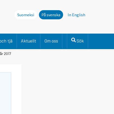
Suomeksi
På svenska
In English
och tjä
Aktuellt
Om oss
Sök
år 2017