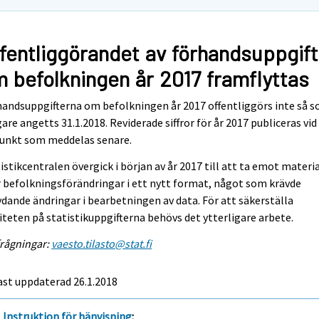
fentliggörandet av förhandsuppgift
 befolkningen år 2017 framflyttas
andsuppgifterna om befolkningen år 2017 offentliggörs inte så 
gare angetts 31.1.2018. Reviderade siffror för år 2017 publiceras vid
punkt som meddelas senare.
istikcentralen övergick i början av år 2017 till att ta emot materi
 befolkningsförändringar i ett nytt format, något som krävde
dande ändringar i bearbetningen av data. För att säkerställa
iteten på statistikuppgifterna behövs det ytterligare arbete.
rågningar:
vaesto.tilasto@stat.fi
st uppdaterad 26.1.2018
Instruktion för hänvisning
: