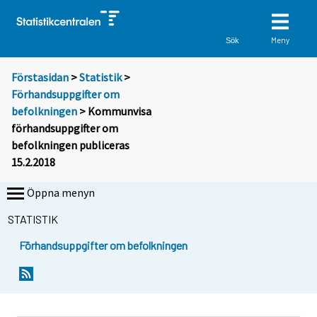
Meny
Sök
Förstasidan
>
Statistik
>
Förhandsuppgifter om
befolkningen
> Kommunvisa
förhandsuppgifter om
befolkningen publiceras
15.2.2018
Öppna menyn
STATISTIK
Förhandsuppgifter om befolkningen