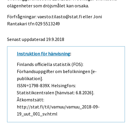
olägenheter som dröjsmålet kan orsaka.
Förfrågningar: vaesto.tilasto@stat.fi eller Joni
Rantakari tfn 029 5513249
Senast uppdaterad 19.9.2018
Instruktion för hänvisning
:
Finlands officiella statistik (FOS):
Förhandsuppgifter om befolkningen [e-
publikation].
ISSN=1798-839X. Helsingfors:
Statistikcentralen [hänvisat: 6.8.2026].
Åtkomstsätt:
http://stat.fi/til/vamuu/vamuu_2018-09-
19_uut_001_sv.html