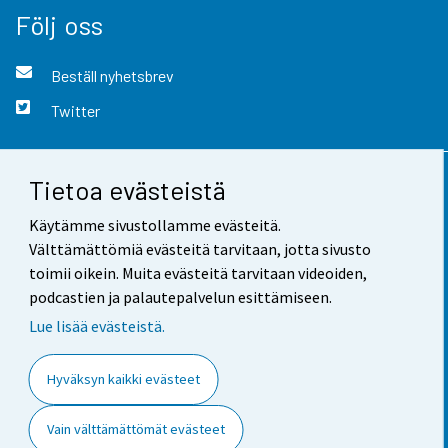
Följ oss
Beställ nyhetsbrev
Twitter
Tietoa evästeistä
Kontaktinformation
Käytämme sivustollamme evästeitä.
Respons
Välttämättömiä evästeitä tarvitaan, jotta sivusto
toimii oikein. Muita evästeitä tarvitaan videoiden,
Användarvillkor
podcastien ja palautepalvelun esittämiseen.
Dataskydd
Lue lisää evästeistä.
Tillgänglighet
Hyväksyn kaikki evästeet
Information om webbplatsen
Vain välttämättömät evästeet
Cookie-inställningar