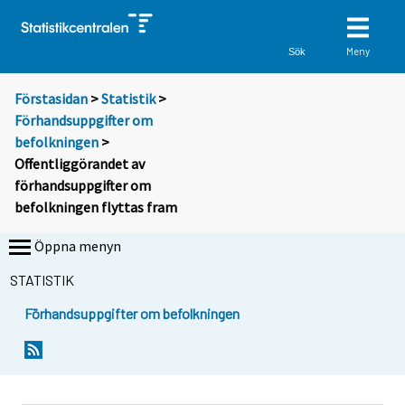
Meny
Sök
Förstasidan
>
Statistik
>
Förhandsuppgifter om
befolkningen
>
Offentliggörandet av
förhandsuppgifter om
befolkningen flyttas fram
Öppna menyn
STATISTIK
Förhandsuppgifter om befolkningen