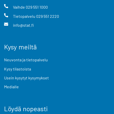
Vaihde
029 551 1000
Tietopalvelu
029 551 2220
info@stat.fi
Kysy meiltä
Neuvonta ja tietopalvelu
Kysy tilastoista
Usein kysytyt kysymykset
Medialle
Löydä nopeasti