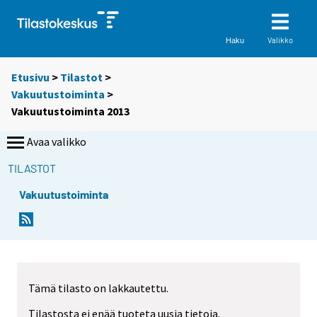
Valikko
Haku
Etusivu
>
Tilastot
>
Vakuutustoiminta
>
Vakuutustoiminta 2013
Avaa valikko
TILASTOT
Vakuutustoiminta
Tämä tilasto on lakkautettu.
Tilastosta ei enää tuoteta uusia tietoja.