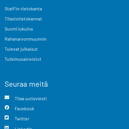
StatFin-tietokanta
Tilastotietokannat
Suomi lukuina
Rahanarvonmuunnin
Tulevat julkaisut
Tutkimusaineistot
Seuraa meitä
Tilaa uutisviesti
Facebook
Twitter
LinkedIn