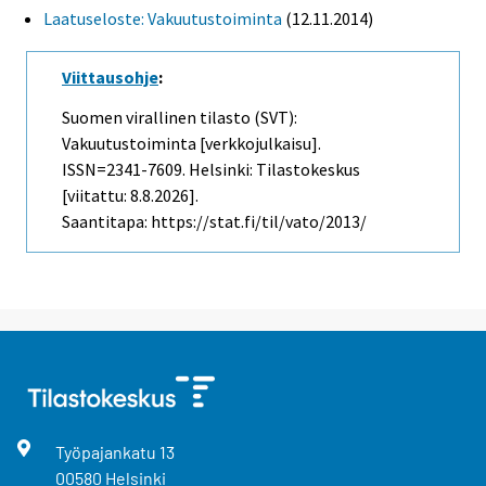
Laatuseloste: Vakuutustoiminta
(12.11.2014)
Viittausohje
:
Suomen virallinen tilasto (SVT):
Vakuutustoiminta [verkkojulkaisu].
ISSN=2341-7609. Helsinki: Tilastokeskus
[viitattu: 8.8.2026].
Saantitapa: https://stat.fi/til/vato/2013/
Työpajankatu
13
00580
Helsinki