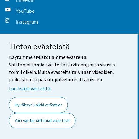
YouTube
Instagram
Tietoa evästeistä
Yhteystiedot
Käytämme sivustollamme evästeitä.
Palaute
Välttämättömiä evästeitä tarvitaan, jotta sivusto
toimii oikein. Muita evästeitä tarvitaan videoiden,
Käyttöehdot
podcastien ja palautepalvelun esittämiseen.
Tietosuoja
Lue lisää evästeistä.
Saavutettavuus
Hyväksyn kaikki evästeet
Tietoa sivustosta
Vain välttämättömät evästeet
Evästeasetukset