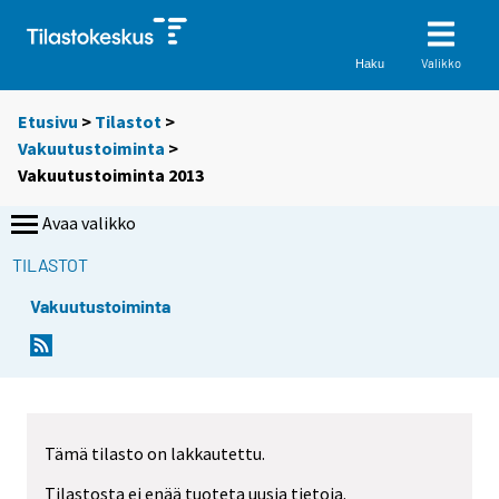
Valikko
Haku
Etusivu
>
Tilastot
>
Vakuutustoiminta
>
Vakuutustoiminta 2013
Avaa valikko
TILASTOT
Vakuutustoiminta
Tämä tilasto on lakkautettu.
Tilastosta ei enää tuoteta uusia tietoja.