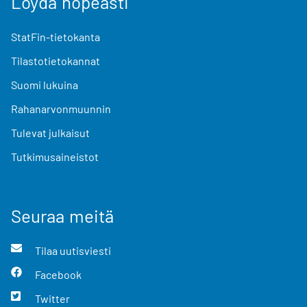
Löydä nopeasti
StatFin-tietokanta
Tilastotietokannat
Suomi lukuina
Rahanarvonmuunnin
Tulevat julkaisut
Tutkimusaineistot
Seuraa meitä
Tilaa uutisviesti
Facebook
Twitter