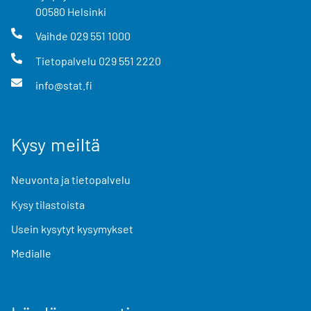
00580
Helsinki
Vaihde
029 551 1000
Tietopalvelu
029 551 2220
info@stat.fi
Kysy meiltä
Neuvonta ja tietopalvelu
Kysy tilastoista
Usein kysytyt kysymykset
Medialle