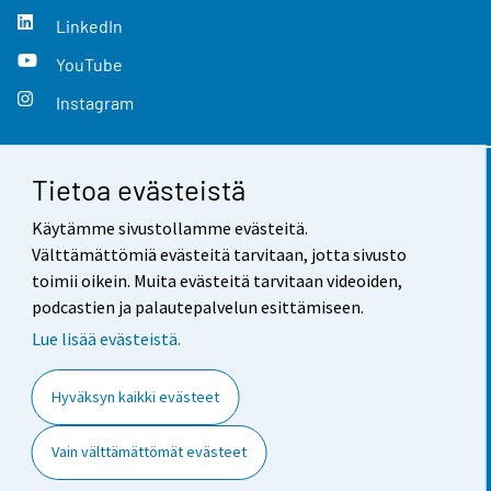
LinkedIn
YouTube
Instagram
Tietoa evästeistä
Yhteystiedot
Käytämme sivustollamme evästeitä.
Palaute
Välttämättömiä evästeitä tarvitaan, jotta sivusto
toimii oikein. Muita evästeitä tarvitaan videoiden,
Käyttöehdot
podcastien ja palautepalvelun esittämiseen.
Tietosuoja
Lue lisää evästeistä.
Saavutettavuus
Hyväksyn kaikki evästeet
Tietoa sivustosta
Vain välttämättömät evästeet
Evästeasetukset