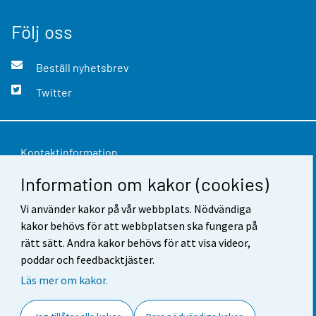
Följ oss
Beställ nyhetsbrev
Twitter
Kontaktinformation
Information om kakor (cookies)
Respons
Vi använder kakor på vår webbplats. Nödvändiga
Användarvillkor
kakor behövs för att webbplatsen ska fungera på
Dataskydd
rätt sätt. Andra kakor behövs för att visa videor,
poddar och feedbacktjäster.
Tillgänglighet
Läs mer om kakor.
Information om webbplatsen