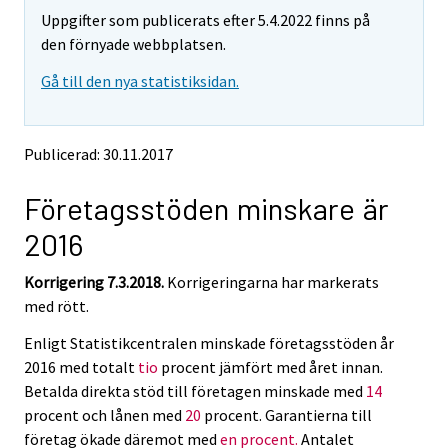
m
m
Uppgifter som publicerats efter 5.4.2022 finns på
o
o
v
v
den förnyade webbplatsen.
i
i
Gå till den nya statistiksidan.
n
n
g
g
t
t
o
o
Publicerad: 30.11.2017
a
a
n
n
Företagsstöden minskare är
o
o
t
t
2016
h
h
e
e
Korrigering 7.3.2018.
Korrigeringarna har markerats
r
r
s
s
med rött.
e
e
Enligt Statistikcentralen minskade företagsstöden år
r
r
v
v
2016 med totalt
tio
procent jämfört med året innan.
i
i
Betalda direkta stöd till företagen minskade med
14
c
c
procent och lånen med
20
procent. Garantierna till
e
e
företag ökade däremot med
en procent.
Antalet
.
.