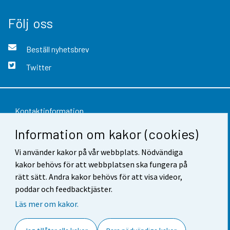
Följ oss
Beställ nyhetsbrev
Twitter
Kontaktinformation
Information om kakor (cookies)
Respons
Användarvillkor
Vi använder kakor på vår webbplats. Nödvändiga
kakor behövs för att webbplatsen ska fungera på
Dataskydd
rätt sätt. Andra kakor behövs för att visa videor,
poddar och feedbacktjäster.
Tillgänglighet
Läs mer om kakor.
Information om webbplatsen