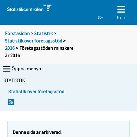
Meny
Sök
Förstasidan
>
Statistik
>
Statistik över företagsstöd
>
2016
> Företagsstöden minskare
är 2016
Öppna menyn
STATISTIK
Statistik över företagsstöd
Y
Y
o
o
u
u
a
a
r
r
e
e
Denna sida är arkiverad.