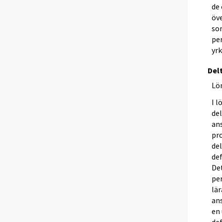
de
öv
som
pe
yrk
Del
Lö
I l
del
ans
pr
del
def
Det
per
lär
an
en