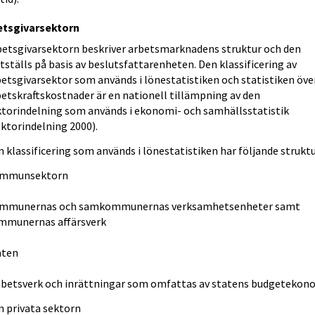
etsgivarsektorn
betsgivarsektorn beskriver arbetsmarknadens struktur och den
tställs på basis av beslutsfattarenheten. Den klassificering av
etsgivarsektor som används i lönestatistiken och statistiken öve
betskraftskostnader är en nationell tillämpning av den
ktorindelning som används i ekonomi- och samhällsstatistik
ktorindelning 2000).
 klassificering som används i lönestatistiken har följande struktu
mmunsektorn
mmunernas och samkommunernas verksamhetsenheter samt
mmunernas affärsverk
aten
betsverk och inrättningar som omfattas av statens budgetekon
n privata sektorn