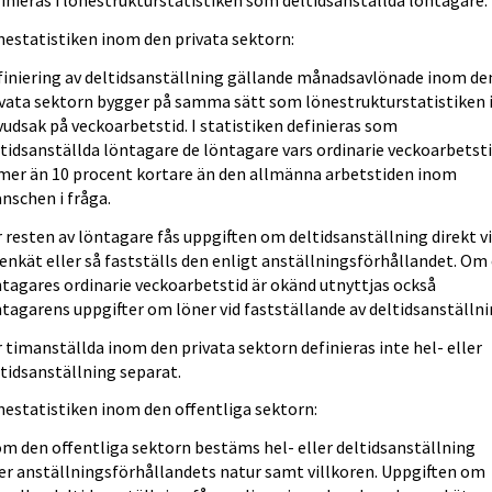
inieras i lönestrukturstatistiken som deltidsanställda löntagare.
nestatistiken inom den privata sektorn:
finiering av deltidsanställning gällande månadsavlönade inom de
ivata sektorn bygger på samma sätt som lönestrukturstatistiken 
udsak på veckoarbetstid. I statistiken definieras som
tidsanställda löntagare de löntagare vars ordinarie veckoarbetst
 mer än 10 procent kortare än den allmänna arbetstiden inom
nschen i fråga.
 resten av löntagare fås uppgiften om deltidsanställning direkt v
enkät eller så fastställs den enligt anställningsförhållandet. Om
tagares ordinarie veckoarbetstid är okänd utnyttjas också
tagarens uppgifter om löner vid fastställande av deltidsanställni
 timanställda inom den privata sektorn definieras inte hel- eller
tidsanställning separat.
nestatistiken inom den offentliga sektorn:
om den offentliga sektorn bestäms hel- eller deltidsanställning
ter anställningsförhållandets natur samt villkoren. Uppgiften om