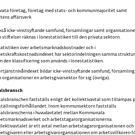
ivata företag, företag med stats- och kommunmajoritet samt
tens affärsverk
kså icke-vinstsyftande samfund, församlingar samt organisatione
 stiftelser räknas i lönestatistiken till den privata sektorn.
statistiken över arbetsmarknadskostnader och i
betskraftskostnadsindexet har sektorindelningen samma struktu
 den klassificering som används i lönestatistiken.
örtjänstnivåindexet bildar icke-vinstsyftande samfund, församling
 organisationer en arbetsgivarsektor för sig (övriga).
alsbransch
alsbranschen fastställs enligt det kollektivavtal som tillämpas 
ställningsförhållandet. Inom kommunsektorn fastställs
talsbranscherna i huvudavtalet mellan Kommunala
betsmarknadsverket och arbetstagarorganisationerna.
llektivavtalet är ett avtal mellan arbetstagarorganisationen och
betsgivaren eller arbetsgivarorganisationen om arbetsvillkoren f