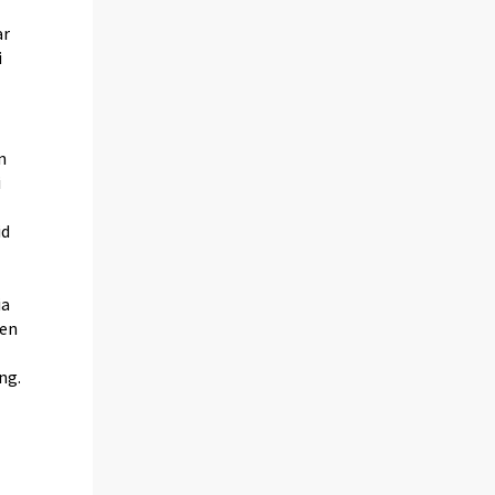
ar
i
n
i
id
ia
 en
ng.