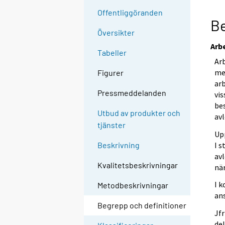
Offentliggöranden
Be
Översikter
Arb
Tabeller
Arb
mel
Figurer
arb
Pressmeddelanden
vi
be
Utbud av produkter och
av
tjänster
Upp
I 
Beskrivning
av
Kvalitetsbeskrivningar
nä
I 
Metodbeskrivningar
ans
Begrepp och definitioner
Jfr
del