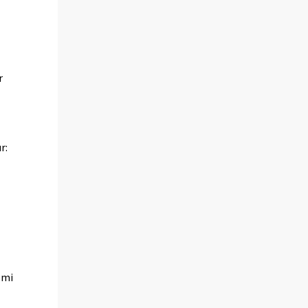
r
r:
omi