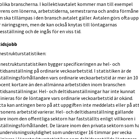
 olika branscherna. I kollektivavtalet kommer man till exempel
erens om lönerna, arbetstiderna, semestrarna och andra förmåne
 ska tillämpas i den bransch avtalet gäller. Avtalen görs ofta upp
r näringsgren, men de kan också knytas till löntagarnas
esställning och de ingås för en viss tid.
tidsjobb
nestrukturstatistiken:
önestrukturstatistiken bygger specificeringen av hel- och
tidsanställning på ordinarie veckoarbetstid. I statistiken är de
tällningsförhållanden vars ordinarie veckoarbetstid är mer än 10
ocent kortare än den allmänna arbetstiden inom branschen
tidsanställningar. Hel- och deltidsanställningar har inte kunnat
inieras för de löntagare vars ordinarie veckoarbetstid är okänd.
ta kan antingen bero på att uppgiften inte meddelats eller på at
sonens arbetstid varierar. Hel- och deltidsanställning gällande
are inom den offentliga sektorn har fastställts enligt villkoren i
ställningsförhållandet. De lärare inom den privata sektorn som h
 undervisningsskyldighet som understiger 16 timmar per vecka