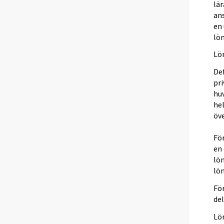
lär
an
en 
lö
Lö
De
pr
huv
hel
öv
För
en 
lön
lön
För
del
Lö