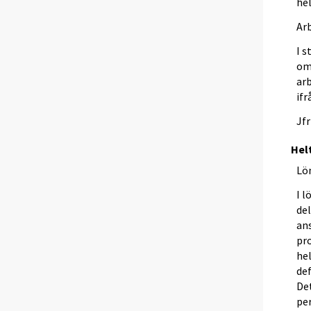
hel
Ar
I s
om 
arb
if
Jfr
Hel
Lö
I l
del
an
pr
hel
def
Det
per