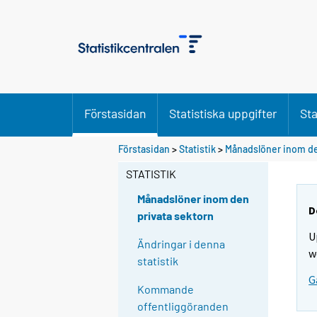
Förstasidan
Statistiska uppgifter
Sta
Förstasidan
>
Statistik
>
Månadslöner inom de
STATISTIK
Månadslöner inom den
D
privata sektorn
U
Ändringar i denna
w
statistik
G
Kommande
offentliggöranden