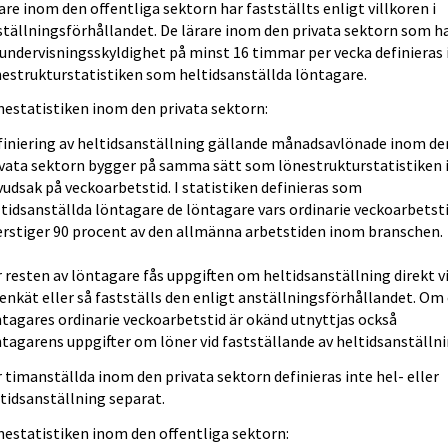
are inom den offentliga sektorn har fastställts enligt villkoren i
ställningsförhållandet. De lärare inom den privata sektorn som h
undervisningsskyldighet på minst 16 timmar per vecka definieras 
nestrukturstatistiken som heltidsanställda löntagare.
nestatistiken inom den privata sektorn:
finiering av heltidsanställning gällande månadsavlönade inom de
ivata sektorn bygger på samma sätt som lönestrukturstatistiken 
udsak på veckoarbetstid. I statistiken definieras som
tidsanställda löntagare de löntagare vars ordinarie veckoarbetst
erstiger 90 procent av den allmänna arbetstiden inom branschen.
 resten av löntagare fås uppgiften om heltidsanställning direkt v
enkät eller så fastställs den enligt anställningsförhållandet. Om
tagares ordinarie veckoarbetstid är okänd utnyttjas också
tagarens uppgifter om löner vid fastställande av heltidsanställni
 timanställda inom den privata sektorn definieras inte hel- eller
tidsanställning separat.
nestatistiken inom den offentliga sektorn: