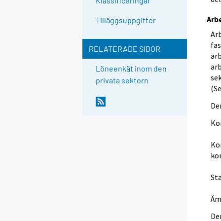
Klassificeringar
Arb
Tilläggsuppgifter
Ar
fas
RELATERADE SIDOR
arb
ar
Löneenkät inom den
se
privata sektorn
(Se
Den
Ko
Ko
ko
St
Äm
De