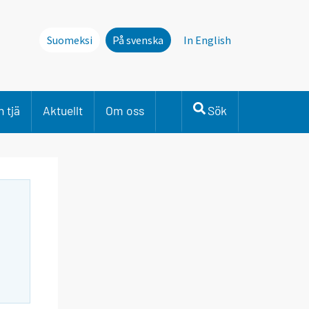
Suomeksi
På svenska
In English
 tjä
Aktuellt
Om oss
Sök