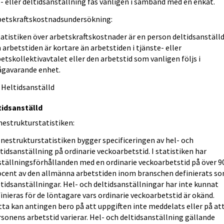
- eller deltidsanställning fås vanligen i samband med en enkät.
betskraftskostnadsundersökning:
tatistiken över arbetskraftskostnader är en person deltidsanställ
arbetstiden är kortare än arbetstiden i tjänste- eller
etskollektivavtalet eller den arbetstid som vanligen följs i
rågavarande enhet.
 Heltidsanställd
tidsanställd
nestrukturstatistiken:
önestrukturstatistiken bygger specificeringen av hel- och
tidsanställning på ordinarie veckoarbetstid. I statistiken har
ställningsförhållanden med en ordinarie veckoarbetstid på över 9
ocent av den allmänna arbetstiden inom branschen definierats s
tidsanställningar. Hel- och deltidsanställningar har inte kunnat
inieras för de löntagare vars ordinarie veckoarbetstid är okänd.
ta kan antingen bero på att uppgiften inte meddelats eller på at
sonens arbetstid varierar. Hel- och deltidsanställning gällande