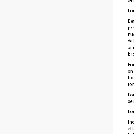
def
Lö
De
pr
huv
del
är
bra
För
en 
lön
lön
För
del
Lö
In
ef