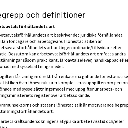
grepp och definitioner
etsavtalsförhållandets art
etsavtalsförhållandets art beskriver det juridiska förhållandet
lan löntagare och arbetsgivare. I lönestatistiken är
etsavtalsförhållandets art antingen ordinarie/tillsvidare eller
sstid. Dessutom kan arbetsavtalsförhållandets art omfatta andra
stämningar såsom praktikant, läroavtalselever, handikappad elle
lönad med sysselsättningsmedel.
giften fås vanligen direkt från enkäterna gällande lönestatistike
statistiken över lönestrukturer kompletteras uppgiften om person
lönade med sysselsättningsmedel med uppgifter ur arbets- och
ringsministeriets register över arbetssökande.
kommunsektorns och statens lönestatistik är motsvarande begre
tällningsförhållandets art.
 arbetskraftsundersökningens atypiska arbete (visstid och/eller
tid).