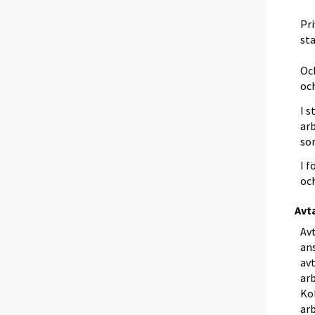
Pr
sta
Oc
och
I 
ar
som
I f
och
Avt
Avt
an
av
ar
Ko
ar