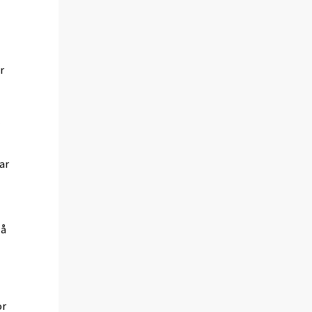
r
r
ar
på
ör