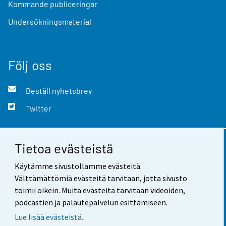
Kommande publiceringar
Undersökningsmaterial
Följ oss
Beställ nyhetsbrev
Twitter
Tietoa evästeistä
Kontaktinformation
Käytämme sivustollamme evästeitä.
Respons
Välttämättömiä evästeitä tarvitaan, jotta sivusto
toimii oikein. Muita evästeitä tarvitaan videoiden,
Användarvillkor
podcastien ja palautepalvelun esittämiseen.
Dataskydd
Lue lisää evästeistä.