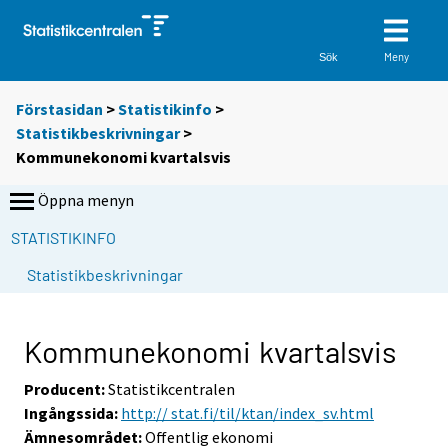
Meny
Sök
Förstasidan
>
Statistikinfo
>
Statistikbeskrivningar
>
Kommunekonomi kvartalsvis
Öppna menyn
STATISTIKINFO
Statistikbeskrivningar
Kommunekonomi kvartalsvis
Producent:
Statistikcentralen
Ingångssida:
http:// stat.fi/til/ktan/index_sv.html
Ämnesområdet:
Offentlig ekonomi