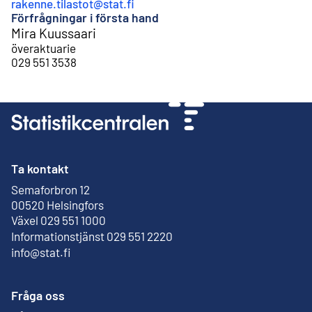
rakenne.tilastot@stat.fi
Förfrågningar i första hand
Mira Kuussaari
överaktuarie
029 551 3538
Ta kontakt
Semaforbron 12
Extern länk
00520 Helsingfors
Växel 029 551 1000
Informationstjänst 029 551 2220
info@stat.fi
Fråga oss