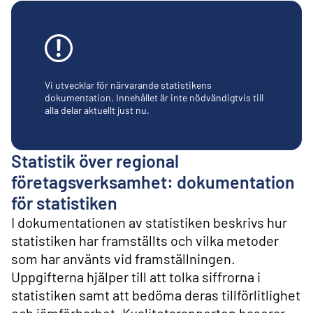
l
i
n
n
e
h
å
Vi utvecklar för närvarande statistikens
l
dokumentation. Innehållet är inte nödvändigtvis till
alla delar aktuellt just nu.
l
Statistik över regional
företagsverksamhet: dokumentation
för statistiken
I dokumentationen av statistiken beskrivs hur
statistiken har framställts och vilka metoder
som har använts vid framställningen.
Uppgifterna hjälper till att tolka siffrorna i
statistiken samt att bedöma deras tillförlitlighet