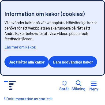
Information om kakor (cookies)
Vi använder kakor på vår webbplats. Nödvändiga kakor
behövs för att webbplatsen ska fungera på rätt sätt.
Andra kakor behövs för att visa videor, poddar och
feedbacktjäster.
Läs mer om kakor.
Jag tillåter alla kakor
Bara nödvändiga kakor
G
å
Språk
Sökning
Meny
t
i
Dokumentation av statistik
l