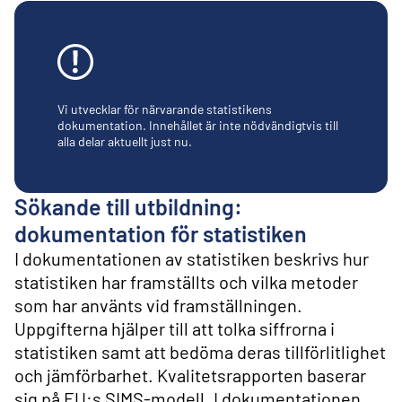
l
i
n
n
e
h
å
Vi utvecklar för närvarande statistikens
l
dokumentation. Innehållet är inte nödvändigtvis till
alla delar aktuellt just nu.
l
Sökande till utbildning:
dokumentation för statistiken
I dokumentationen av statistiken beskrivs hur
statistiken har framställts och vilka metoder
som har använts vid framställningen.
Uppgifterna hjälper till att tolka siffrorna i
statistiken samt att bedöma deras tillförlitlighet
och jämförbarhet. Kvalitetsrapporten baserar
sig på EU:s SIMS-modell. I dokumentationen