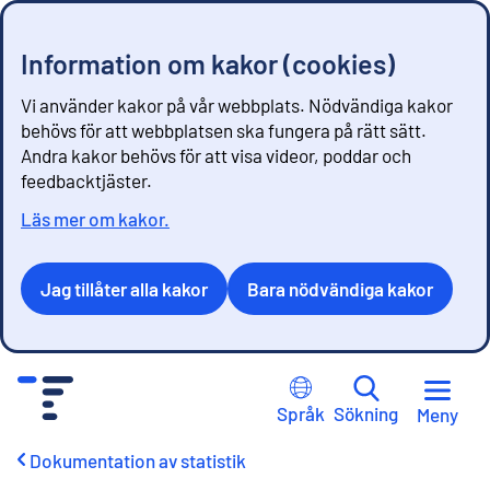
Information om kakor (cookies)
Vi använder kakor på vår webbplats. Nödvändiga kakor
behövs för att webbplatsen ska fungera på rätt sätt.
Andra kakor behövs för att visa videor, poddar och
feedbacktjäster.
Läs mer om kakor.
Jag tillåter alla kakor
Bara nödvändiga kakor
G
å
Språk
Sökning
Meny
t
i
Dokumentation av statistik
l