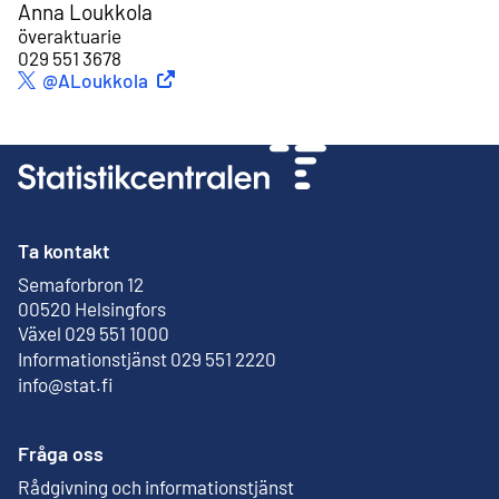
Anna Loukkola
överaktuarie
029 551 3678
Extern länk
@ALoukkola
Twitter
Ta kontakt
Semaforbron 12
Extern länk
00520 Helsingfors
Växel 029 551 1000
Informationstjänst 029 551 2220
info@stat.fi
Fråga oss
Rådgivning och informationstjänst